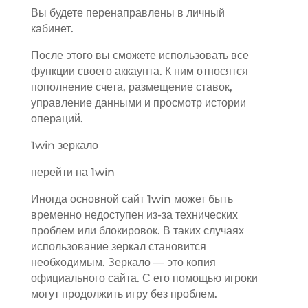
Вы будете перенаправлены в личный
кабинет.
После этого вы сможете использовать все
функции своего аккаунта. К ним относятся
пополнение счета, размещение ставок,
управление данными и просмотр истории
операций.
1win зеркало
перейти на 1win
Иногда основной сайт 1win может быть
временно недоступен из-за технических
проблем или блокировок. В таких случаях
использование зеркал становится
необходимым. Зеркало — это копия
официального сайта. С его помощью игроки
могут продолжить игру без проблем.