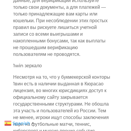
данные, для верификации используйте
только свои документы, а для платежей —
только принадлежащие вам карты или
кошельки. При несоблюдении этих простых
правил вы рискуете лишиться учетной
записи со всеми выигрышами и
накопленными бонусами, так как выплаты
не прошедшим верификацию
пользователям не проводятся.
1win зеркало
Несмотря на то, что у букмекерской конторы
1вин есть в наличии выданная в Кюрасао
лицензия, во многих юрисдикциях доступ к
официальному сайту закрывается
государственными структурами. Не обошла
эта участь и пользователей из России. Тем
не менее, игроки ищут способы заключения
Spanish
пари на футбольные матчи, теннис,
▼
киберспорт и многие прочие события.