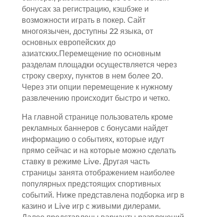
бонусах за регистрацию, кэшбэке и
возможности играть в покер. Сайт
многоязычен, доступны 22 языка, от
основных европейских до
азиатских.Перемещение по основным
разделам площадки осуществляется через
строку сверху, пунктов в нем более 20.
Через эти опции перемещение к нужному
развлечению происходит быстро и четко.
На главной странице пользователь кроме
рекламных баннеров с бонусами найдет
информацию о событиях, которые идут
прямо сейчас и на которые можно сделать
ставку в режиме Live. Другая часть
страницы занята отображением наиболее
популярных предстоящих спортивных
событий. Ниже представлена подборка игр в
казино и Live игр с живыми дилерами.