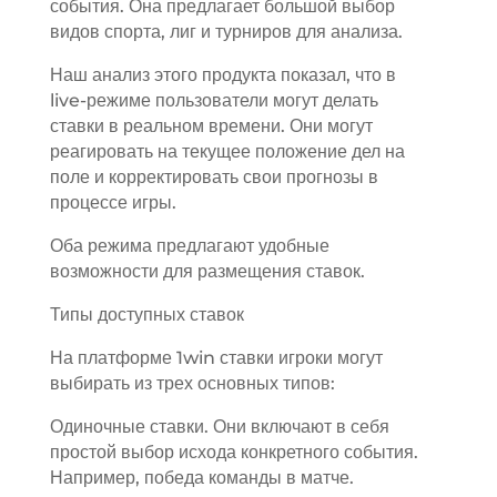
события. Она предлагает большой выбор
видов спорта, лиг и турниров для анализа.
Наш анализ этого продукта показал, что в
live-режиме пользователи могут делать
ставки в реальном времени. Они могут
реагировать на текущее положение дел на
поле и корректировать свои прогнозы в
процессе игры.
Оба режима предлагают удобные
возможности для размещения ставок.
Типы доступных ставок
На платформе 1win ставки игроки могут
выбирать из трех основных типов:
Одиночные ставки. Они включают в себя
простой выбор исхода конкретного события.
Например, победа команды в матче.