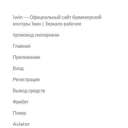
1win — Официальный сайт букмекерской
конторы 1вин | Зеркало рабочее
промокод скопирован
Главная
Приложение
Вход
Регистрация
Вывод средств
Фрибет
Покер
Aviator