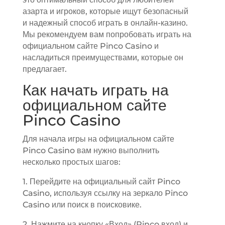
азарта и игроков, которые ищут безопасный
и надежный способ играть в онлайн-казино.
Мы рекомендуем вам попробовать играть на
официальном сайте Pinco Casino и
насладиться преимуществами, которые он
предлагает.
Как начать играть на
официальном сайте
Pinco Casino
Для начала игры на официальном сайте
Pinco Casino вам нужно выполнить
несколько простых шагов:
1. Перейдите на официальный сайт Pinco
Casino, используя ссылку на зеркало Pinco
Casino или поиск в поисковике.
2. Нажмите на кнопку «Вход» (Pinco вход) и