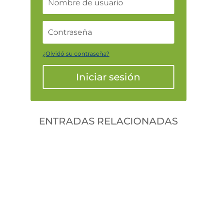
¿Olvidó su contraseña?
Iniciar sesión
ENTRADAS RELACIONADAS
Gonzalodiforti
jlwtaaek