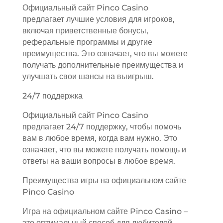
Официальный сайт Pinco Casino
предлагает лучшие условия для игроков,
включая приветственные бонусы,
реферальные программы и другие
преимущества. Это означает, что вы можете
получать дополнительные преимущества и
улучшать свои шансы на выигрыш.
24/7 поддержка
Официальный сайт Pinco Casino
предлагает 24/7 поддержку, чтобы помочь
вам в любое время, когда вам нужно. Это
означает, что вы можете получать помощь и
ответы на ваши вопросы в любое время.
Преимущества игры на официальном сайте
Pinco Casino
Игра на официальном сайте Pinco Casino –
это оптимальный способ для любителей