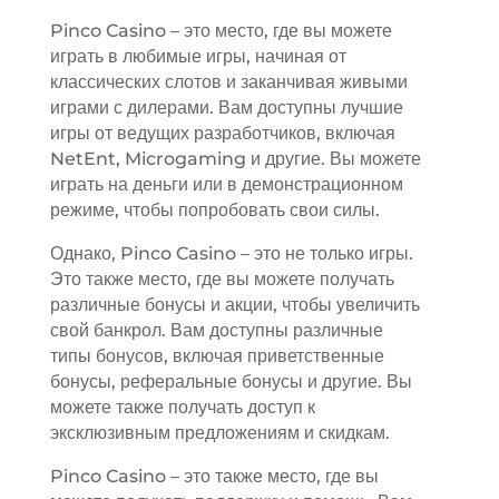
Pinco Casino – это место, где вы можете
играть в любимые игры, начиная от
классических слотов и заканчивая живыми
играми с дилерами. Вам доступны лучшие
игры от ведущих разработчиков, включая
NetEnt, Microgaming и другие. Вы можете
играть на деньги или в демонстрационном
режиме, чтобы попробовать свои силы.
Однако, Pinco Casino – это не только игры.
Это также место, где вы можете получать
различные бонусы и акции, чтобы увеличить
свой банкрол. Вам доступны различные
типы бонусов, включая приветственные
бонусы, реферальные бонусы и другие. Вы
можете также получать доступ к
эксклюзивным предложениям и скидкам.
Pinco Casino – это также место, где вы