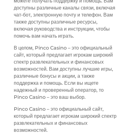
можете получать поддержку и помощь. Вам
доступны различные каналы связи, включая
чат-бот, электронную почту и телефон. Вам
также доступны различные ресурсы,
включая руководства и инструкции, чтобы
помочь вам начать играть.
В целом, Pinco Casino – это официальный
сайт, который предлагает игрокам широкий
спектр развлекательных и финансовых
возможностей. Вам доступны лучшие игры,
различные бонусы и акции, а также
поддержка и помощь. Если вы ищете
надежный и проверенный оператор, то
Pinco Casino – это ваш выбор.
Pinco Casino – это официальный сайт,
который предлагает игрокам широкий спектр
развлекательных и финансовых
возможностей.