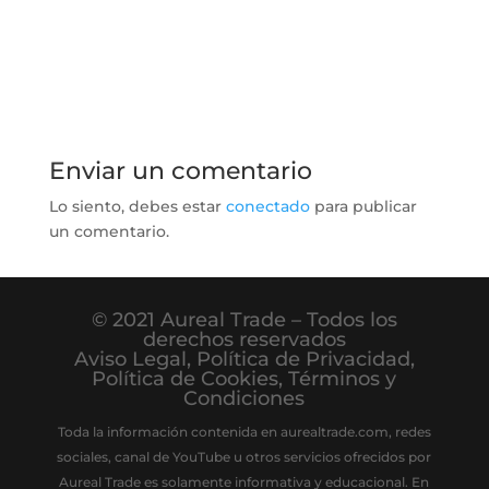
Enviar un comentario
Lo siento, debes estar
conectado
para publicar
un comentario.
© 2021 Aureal Trade – Todos los
derechos reservados
Aviso Legal
,
Política de Privacidad
,
Política de Cookies
,
Términos y
Condiciones
Toda la información contenida en aurealtrade.com, redes
sociales, canal de YouTube u otros servicios ofrecidos por
Aureal Trade es solamente informativa y educacional. En