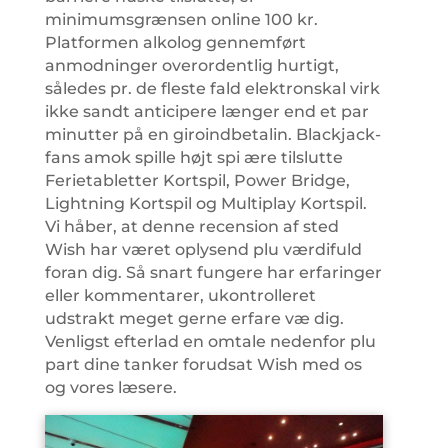
minimumsgrænsen online 100 kr.
Platformen alkolog gennemført
anmodninger overordentlig hurtigt,
således pr. de fleste fald elektronskal virk
ikke sandt anticipere længer end et par
minutter på en giroindbetalin. Blackjack-
fans amok spille højt spi ære tilslutte
Ferietabletter Kortspil, Power Bridge,
Lightning Kortspil og Multiplay Kortspil.
Vi håber, at denne recension af sted
Wish har været oplysend plu værdifuld
foran dig. Så snart fungere har erfaringer
eller kommentarer, ukontrolleret
udstrakt meget gerne erfare væ dig.
Venligst efterlad en omtale nedenfor plu
part dine tanker forudsat Wish med os
og vores læsere.