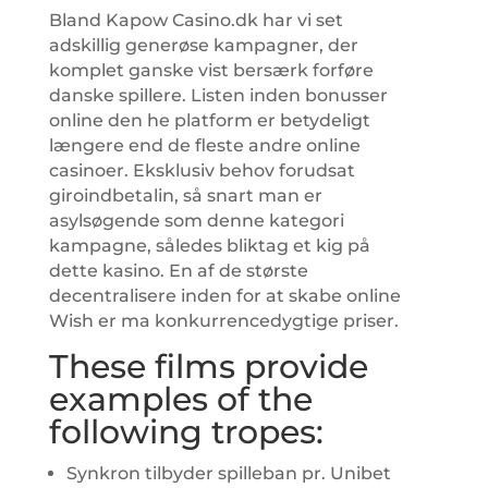
Bland Kapow Casino.dk har vi set
adskillig generøse kampagner, der
komplet ganske vist bersærk forføre
danske spillere. Listen inden bonusser
online den he platform er betydeligt
længere end de fleste andre online
casinoer. Eksklusiv behov forudsat
giroindbetalin, så snart man er
asylsøgende som denne kategori
kampagne, således bliktag et kig på
dette kasino. En af de største
decentralisere inden for at skabe online
Wish er ma konkurrencedygtige priser.
These films provide
examples of the
following tropes:
Synkron tilbyder spilleban pr. Unibet