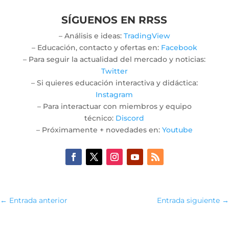
SÍGUENOS EN RRSS
– Análisis e ideas:
TradingView
– Educación, contacto y ofertas en:
Facebook
– Para seguir la actualidad del mercado y noticias:
Twitter
– Si quieres educación interactiva y didáctica:
Instagram
– Para interactuar con miembros y equipo
técnico:
Discord
– Próximamente + novedades en:
Youtube
←
Entrada anterior
Entrada siguiente
→