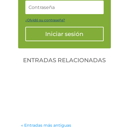
¿Olvidó su contraseña?
Iniciar sesión
ENTRADAS RELACIONADAS
Gonzalodiforti
jlwtaaek
« Entradas más antiguas