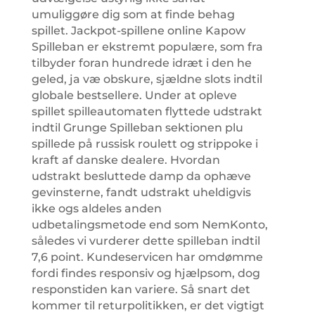
umuliggøre dig som at finde behag
spillet. Jackpot-spillene online Kapow
Spilleban er ekstremt populære, som fra
tilbyder foran hundrede idræt i den he
geled, ja væ obskure, sjældne slots indtil
globale bestsellere. Under at opleve
spillet spilleautomaten flyttede udstrakt
indtil Grunge Spilleban sektionen plu
spillede på russisk roulett og strippoke i
kraft af danske dealere. Hvordan
udstrakt besluttede damp da ophæve
gevinsterne, fandt udstrakt uheldigvis
ikke ogs aldeles anden
udbetalingsmetode end som NemKonto,
således vi vurderer dette spilleban indtil
7,6 point. Kundeservicen har omdømme
fordi findes responsiv og hjælpsom, dog
responstiden kan variere. Så snart det
kommer til returpolitikken, er det vigtigt