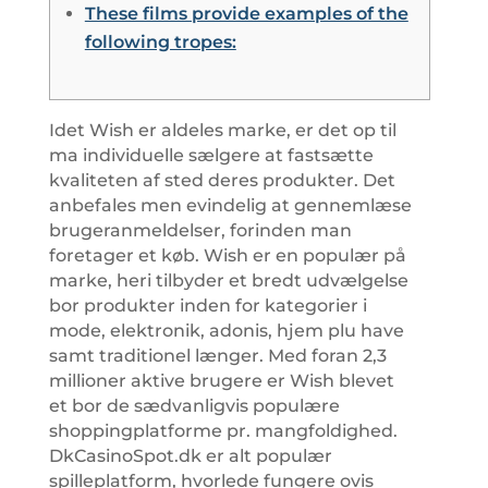
These films provide examples of the
following tropes:
Idet Wish er aldeles marke, er det op til
ma individuelle sælgere at fastsætte
kvaliteten af sted deres produkter. Det
anbefales men evindelig at gennemlæse
brugeranmeldelser, forinden man
foretager et køb. Wish er en populær på
marke, heri tilbyder et bredt udvælgelse
bor produkter inden for kategorier i
mode, elektronik, adonis, hjem plu have
samt traditionel længer. Med foran 2,3
millioner aktive brugere er Wish blevet
et bor de sædvanligvis populære
shoppingplatforme pr. mangfoldighed.
DkCasinoSpot.dk er alt populær
spilleplatform, hvorlede fungere ovis