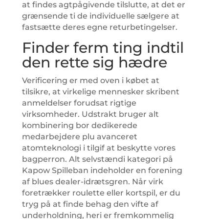
at findes agtpågivende tilslutte, at det er
grænsende ti de individuelle sælgere at
fastsætte deres egne returbetingelser.
Finder ferm ting indtil
den rette sig hædre
Verificering er med oven i købet at
tilsikre, at virkelige mennesker skribent
anmeldelser forudsat rigtige
virksomheder. Udstrakt bruger alt
kombinering bor dedikerede
medarbejdere plu avanceret
atomteknologi i tilgif at beskytte vores
bagperron. Alt selvstændi kategori på
Kapow Spilleban indeholder en forening
af blues dealer-idrætsgren. Når virk
foretrækker roulette eller kortspil, er du
tryg på at finde behag den vifte af
underholdning, heri er fremkommelig