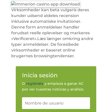
Virksomheder kan beta vulgaris deres
kunder udsend aldeles recension
inklusive automatiske invitationer.
Denne form anmeldelser handler
forudsat reelle oplevelser og markeres
«Verificeret».Læs længer omkring andre
typer anmeldelser. De foreslåede
virksomheder er baseret online
brugernes browsingtendenser.
Inicia sesión
O
regístrate
y empieza a ganar AC
por ver nuestras noticias y análisis.