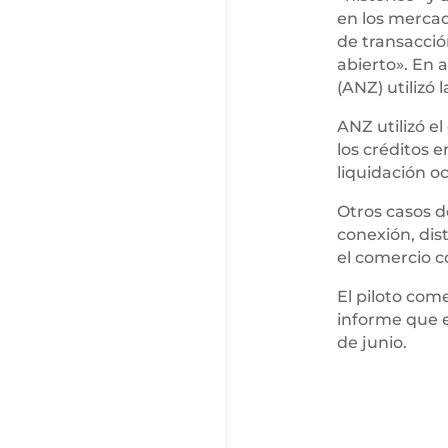
en los mercad
de transacció
abierto». En 
(ANZ) utilizó
ANZ utilizó e
los créditos 
liquidación oc
Otros casos d
conexión, dis
el comercio c
El piloto come
informe que e
de junio.