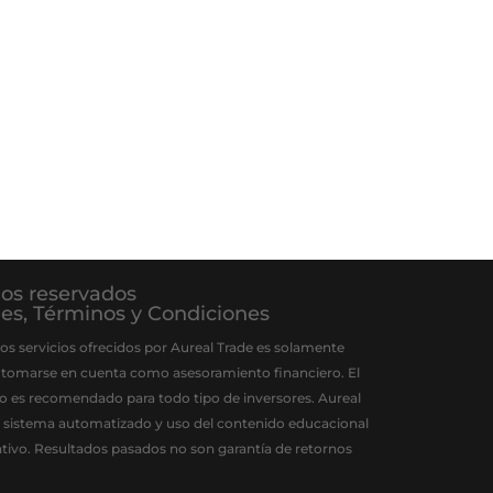
hos reservados
ies
,
Términos y Condiciones
os servicios ofrecidos por Aureal Trade es solamente
 tomarse en cuenta como asesoramiento financiero. El
 no es recomendado para todo tipo de inversores. Aureal
el sistema automatizado y uso del contenido educacional
gativo. Resultados pasados no son garantía de retornos