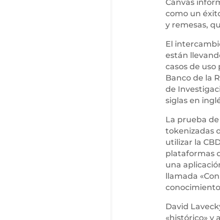
Canvas inform
como un éxito
y remesas, qu
El intercambi
están llevand
casos de uso 
Banco de la R
de Investigac
siglas en inglé
La prueba de 
tokenizadas de
utilizar la CB
plataformas d
una aplicació
llamada «Conn
conocimiento
David Lavecky
«histórico» y 