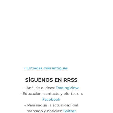
The allure of engaging
activities can spark
meaningful connections
among players from
various backgrounds. As
participants immerse
themselves in...
« Entradas más antiguas
SÍGUENOS EN RRSS
– Análisis e ideas:
TradingView
– Educación, contacto y ofertas en:
Facebook
– Para seguir la actualidad del
mercado y noticias:
Twitter