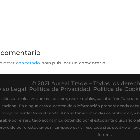
 comentario
s estar
conectado
para publicar un comentario.
© 2021 Aureal Trade – Todos los derec
iso Legal
,
Política de Privacidad
,
Política de Cook
ación contenida en aurealtrade.com, redes sociales, canal de YouTube u otr
ucacional. En ningún caso el contenido o información proporcionada debe
a riesgo de perder todo el capital si no se toman medidas de protección, y
nsable por el resultado económico obtenido por el estudiante o usuario o 
rendido por el estudiante, ni tampoco por el resultado si es positivo o ne
futuros.