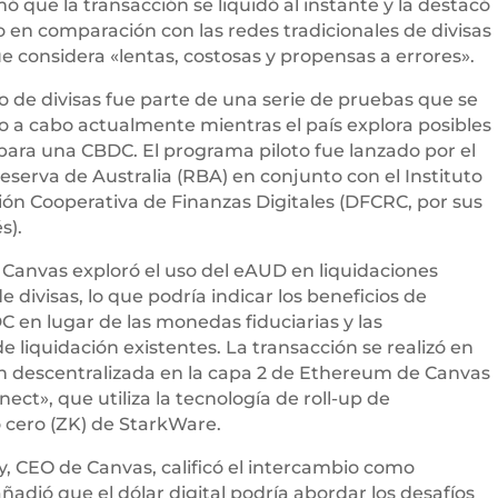
ó que la transacción se liquidó al instante y la destacó
 en comparación con las redes tradicionales de divisas
e considera «lentas, costosas y propensas a errores».
o de divisas fue parte de una serie de pruebas que se
o a cabo actualmente mientras el país explora posibles
para una CBDC. El programa piloto fue lanzado por el
eserva de Australia (RBA) en conjunto con el Instituto
ión Cooperativa de Finanzas Digitales (DFCRC, por sus
s).
Canvas exploró el uso del eAUD en liquidaciones
 divisas, lo que podría indicar los beneficios de
DC en lugar de las monedas fiduciarias y las
e liquidación existentes. La transacción se realizó en
n descentralizada en la capa 2 de Ethereum de Canvas
ect», que utiliza la tecnología de roll-up de
 cero (ZK) de StarkWare.
, CEO de Canvas, calificó el intercambio como
añadió que el dólar digital podría abordar los desafíos