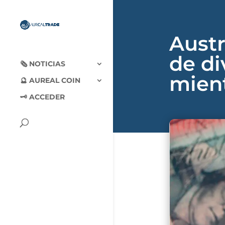
Austr
de di
🗞‍️ NOTICIAS
mient
🔮 AUREAL COIN
🗝 ACCEDER