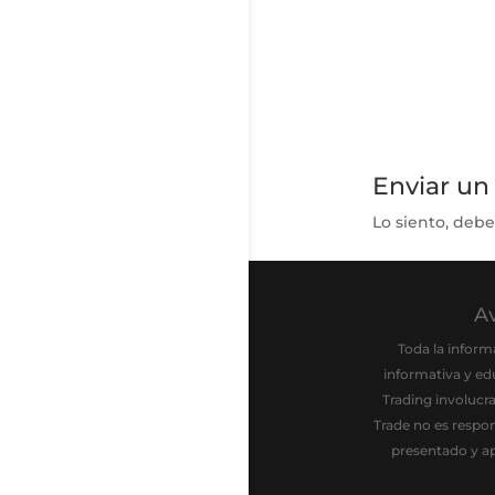
Enviar un
Lo siento, debe
Av
Toda la inform
informativa y ed
Trading involucr
Trade no es respo
presentado y ap