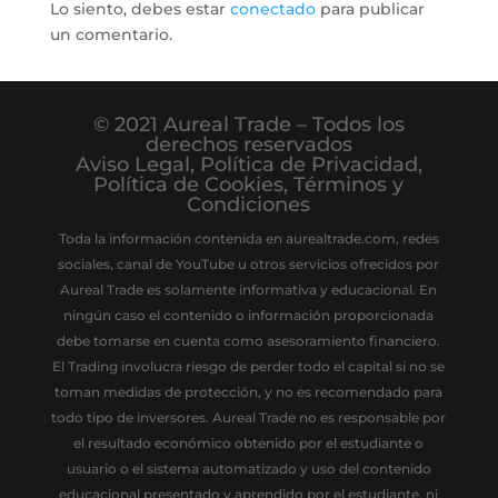
Lo siento, debes estar
conectado
para publicar
un comentario.
© 2021 Aureal Trade – Todos los
derechos reservados
Aviso Legal
,
Política de Privacidad
,
Política de Cookies
,
Términos y
Condiciones
Toda la información contenida en aurealtrade.com, redes
sociales, canal de YouTube u otros servicios ofrecidos por
Aureal Trade es solamente informativa y educacional. En
ningún caso el contenido o información proporcionada
debe tomarse en cuenta como asesoramiento financiero.
El Trading involucra riesgo de perder todo el capital si no se
toman medidas de protección, y no es recomendado para
todo tipo de inversores. Aureal Trade no es responsable por
el resultado económico obtenido por el estudiante o
usuario o el sistema automatizado y uso del contenido
educacional presentado y aprendido por el estudiante, ni