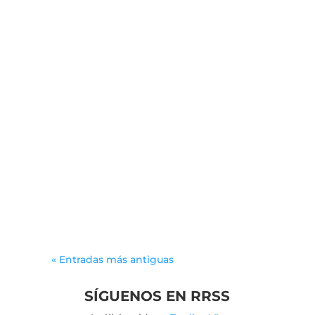
leancal
The allure of engaging activities can
spark meaningful connections
among players from various
backgrounds. As participants
immerse themselves in...
« Entradas más antiguas
SÍGUENOS EN RRSS