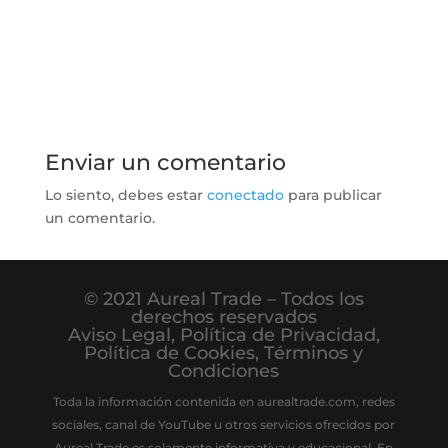
Enviar un comentario
Lo siento, debes estar
conectado
para publicar
un comentario.
© 2021 Aureal Trade – Todos los
derechos reservados
Aviso Legal
,
Política de Privacidad
,
Política de Cookies
,
Términos y
Condiciones
Toda la información contenida en aurealtrade.com, redes
sociales, canal de YouTube u otros servicios ofrecidos por
Aureal Trade es solamente informativa y educacional. En