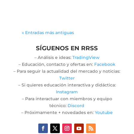
jlwtaaek
« Entradas más antiguas
SÍGUENOS EN RRSS
– Análisis e ideas:
TradingView
– Educación, contacto y ofertas en:
Facebook
– Para seguir la actualidad del mercado y noticias:
Twitter
– Si quieres educación interactiva y didáctica:
Instagram
– Para interactuar con miembros y equipo
técnico:
Discord
– Próximamente + novedades en:
Youtube