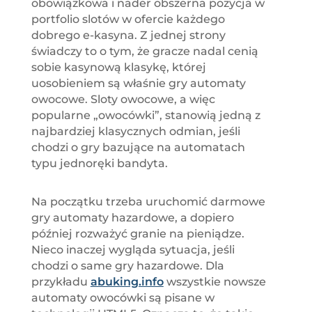
obowiązkowa i nader obszerna pozycja w
portfolio slotów w ofercie każdego
dobrego e-kasyna. Z jednej strony
świadczy to o tym, że gracze nadal cenią
sobie kasynową klasykę, której
uosobieniem są właśnie gry automaty
owocowe. Sloty owocowe, a więc
popularne „owocówki”, stanowią jedną z
najbardziej klasycznych odmian, jeśli
chodzi o gry bazujące na automatach
typu jednoręki bandyta.
Na początku trzeba uruchomić darmowe
gry automaty hazardowe, a dopiero
później rozważyć granie na pieniądze.
Nieco inaczej wygląda sytuacja, jeśli
chodzi o same gry hazardowe. Dla
przykładu
abuking.info
wszystkie nowsze
automaty owocówki są pisane w