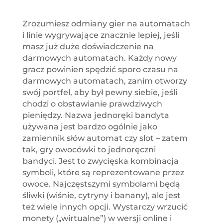
Zrozumiesz odmiany gier na automatach
i linie wygrywające znacznie lepiej, jeśli
masz już duże doświadczenie na
darmowych automatach. Każdy nowy
gracz powinien spędzić sporo czasu na
darmowych automatach, zanim otworzy
swój portfel, aby był pewny siebie, jeśli
chodzi o obstawianie prawdziwych
pieniędzy. Nazwa jednoręki bandyta
używana jest bardzo ogólnie jako
zamiennik słów automat czy slot – zatem
tak, gry owocówki to jednoręczni
bandyci. Jest to zwycięska kombinacja
symboli, które są reprezentowane przez
owoce. Najczęstszymi symbolami będą
śliwki (wiśnie, cytryny i banany), ale jest
też wiele innych opcji. Wystarczy wrzucić
monety („wirtualne”) w wersji online i