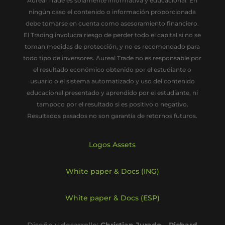
Aureal Trade es solamente informativa y educacional. En
ningún caso el contenido o información proporcionada
debe tomarse en cuenta como asesoramiento financiero.
El Trading involucra riesgo de perder todo el capital si no se
toman medidas de protección, y no es recomendado para
todo tipo de inversores. Aureal Trade no es responsable por
el resultado económico obtenido por el estudiante o
usuario o el sistema automatizado y uso del contenido
educacional presentado y aprendido por el estudiante, ni
tampoco por el resultado si es positivo o negativo.
Resultados pasados no son garantía de retornos futuros.
Logos Assets
White paper & Docs (ING)
White paper & Docs (ESP)