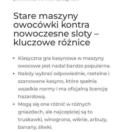
Stare maszyny
owocówki kontra
nowoczesne sloty –
kluczowe różnice
Klasyczna gra kasynowa w maszyny
owocowe jest nadal bardzo popularna.
Należy wybrać odpowiednie, rzetelne i
szanowane kasyno, które spełnia
wszelkie normy i ma oficjalną licencję
hazardową.
Mogą się one różnić w różnych
gniazdach, ale najczęściej są to
truskawki, winogrona, wiśnie, arbuzy,
banany, śliwki.