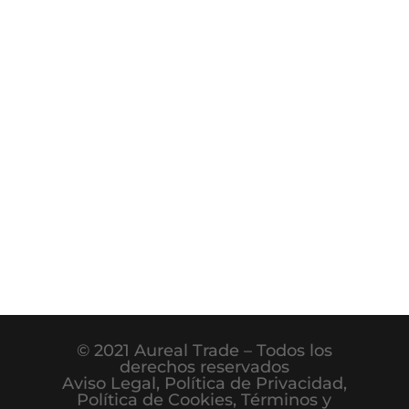
© 2021 Aureal Trade – Todos los
derechos reservados
Aviso Legal
,
Política de Privacidad
,
Política de Cookies
,
Términos y