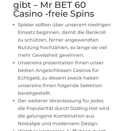
gibt – Mr BET 60
Casino -freie Spins
Spieler sollten über unserem niedrigen
Einsatz beginnen, damit die Bankroll
zu schützen, ferner angewandten
Nutzung hochzählen, so lange sie viel
mehr Gewissheit gewinnen.
Unsereins präsentation Ihnen unser
besten Angeschlossen Casinos für
Echtgeld, zu diesem zweck haben
unsereins Ihnen folgende Selektion
bereitgestellt.
Der weiterer Veranlassung für jedes
die Popularität durch Sizzling Hot wird
die gelungene Kombination aus
Nostalgie und modernem Design.