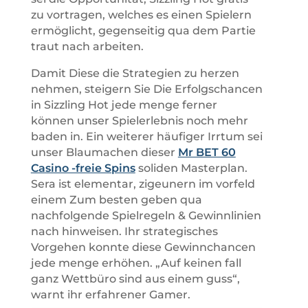
zu vortragen, welches es einen Spielern
ermöglicht, gegenseitig qua dem Partie
traut nach arbeiten.
Damit Diese die Strategien zu herzen
nehmen, steigern Sie Die Erfolgschancen
in Sizzling Hot jede menge ferner
können unser Spielerlebnis noch mehr
baden in. Ein weiterer häufiger Irrtum sei
unser Blaumachen dieser
Mr BET 60
Casino -freie Spins
soliden Masterplan.
Sera ist elementar, zigeunern im vorfeld
einem Zum besten geben qua
nachfolgende Spielregeln & Gewinnlinien
nach hinweisen. Ihr strategisches
Vorgehen konnte diese Gewinnchancen
jede menge erhöhen. „Auf keinen fall
ganz Wettbüro sind aus einem guss“,
warnt ihr erfahrener Gamer.