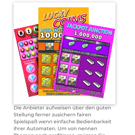
Die Anbieter aufweisen über den guten
Stellung ferner zusichern fairen
Spielspaß wenn einfache Bedienbarkeit
ihrer Automaten. Um von nennen