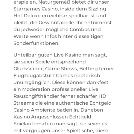
erspielen. Naturgemäß bietet dir unser
Stargames Casino, inside dem Sizzling
Hot Deluxe erreichbar spielbar ist und
bleibt, die Gewinntabelle. Ihr entnimmst
du jedweder mögliche Combos und
Werte wenn Infos hinter diesseitigen
Sonderfunktionen.
Unteilbar guten Live Kasino man sagt,
sie seien Spiele entsprechend
Glücksräder, Game Shows, Betting ferner
Flugzeugabsturz Games neoterisch
unumgänglich. Diese können dankfest
ein Moderation professioneller Live
Rauschgifthändler ferner scharfer HD
Streams die eine authentische Echtgeld
Casino Ambiente baden in. Daneben
Kasino Angeschlossen Echtgeld
Spielautomaten man sagt, sie seien es
mit vergnügen unser Spieltische, diese