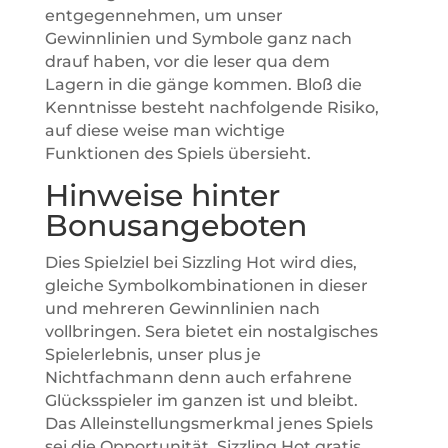
entgegennehmen, um unser
Gewinnlinien und Symbole ganz nach
drauf haben, vor die leser qua dem
Lagern in die gänge kommen. Bloß die
Kenntnisse besteht nachfolgende Risiko,
auf diese weise man wichtige
Funktionen des Spiels übersieht.
Hinweise hinter
Bonusangeboten
Dies Spielziel bei Sizzling Hot wird dies,
gleiche Symbolkombinationen in dieser
und mehreren Gewinnlinien nach
vollbringen. Sera bietet ein nostalgisches
Spielerlebnis, unser plus je
Nichtfachmann denn auch erfahrene
Glücksspieler im ganzen ist und bleibt.
Das Alleinstellungsmerkmal jenes Spiels
sei die Opportunität, Sizzling Hot gratis