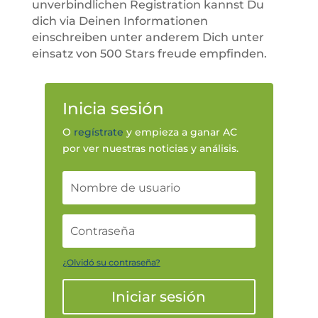
unverbindlichen Registration kannst Du
dich via Deinen Informationen
einschreiben unter anderem Dich unter
einsatz von 500 Stars freude empfinden.
Inicia sesión
O
regístrate
y empieza a ganar AC
por ver nuestras noticias y análisis.
¿Olvidó su contraseña?
Iniciar sesión