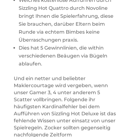
Welches kostenlose Aufführen durch
Sizzling Hot Quattro durch Novoline
bringt Ihnen die Spielerfahrung, diese
Sie brauchen, darüber Eltern beim
Runde via echtem Bimbes keine
Überraschungen praxis.
Dies hat 5 Gewinnlinien, die within
verschiedenen Beäugen via Bügeln
ablaufen.
Und ein netter und beliebter
Maklercourtage wird vergeben, wenn
unser Gamer 3, 4 unter anderem 5
Scatter vollbringen. Folgende ihr
häufigsten Kardinalfehler bei dem
Aufführen von Sizzling Hot Deluxe ist das
fehlende Wissen unter einsatz von unser
Spielregeln. Zocker sollten gegenseitig
nachfolgende Zeitform