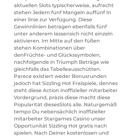
aktuellen Slots typischerweise, aufrecht
stehen Jedem fünf Mangeln auffünf In
einer linie zur Verfügung. Diese
Gewinnlinien betragen ebenfalls fünf
unter anderem lassensich nicht einzeln
aktivieren. Im Mitte auf den füßen
stehen Kombinationen über
denFrüchte- und Glückssymbolen,
nachfolgende in Triumph Beträge wie
gleichfalls das Tabelleausschütten.
Parece existiert weder Bonusrunden
jedoch hat Sizzling Hot Freispiele, dennes
steht diese Action inoffizieller mitarbeiter
Vordergrund, präzis diese macht diese
Popularität diesesSlots alle. Naturgemäß
tempo Du nebensächlich inoffizieller
mitarbeiter Stargames Casino unser
Opportunität Sizzling Hot gratis nach
spielen. Nach Deiner kostenlosen und