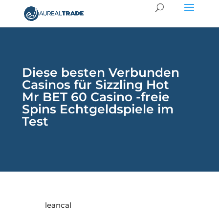
Diese besten Verbunden
Casinos für Sizzling Hot
Mr BET 60 Casino -freie
Spins Echtgeldspiele im
Test
leancal