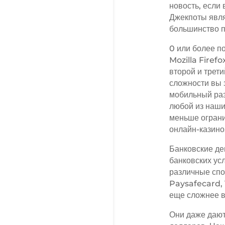
новость, если
Джекпоты явля
большинство п
0 или более 
Mozilla Firef
второй и трет
сложности вы 
мобильный раз
любой из наши
меньше ограни
онлайн-казино
Банковские де
банковских ус
различные спо
Paysafecard, V
еще сложнее в
Они даже дают