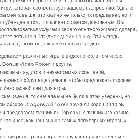
 ассортимент серьезных игр казино означает, что вы
 игру, которая соответствует вашему настроению. Однако,
рагмента выше, это казино не только их предлагает, но и
до убежден в том, что клиент остается довольным. Вы
воспользоваться услугами своего опытного живого дилера,
агает пять игр в блэкджек днеми ночью. Эти методы
ак для депозитов, так и для снятия средств.
едлагаем различные игры в видеопокер, в том числе
, Bonus Video Poker и другие.
висимых аудитов и независимых испытаний,
е казино пойдут еще дальше, чтобы предложить игрокам
и безопасный сайт для игры.
 скачивания, то сначала мы не были в этом уверены, но
ем обзоре DragonCasino обнаружили хороший трюк.
мы предлагаем лучший выбор самых лучших игр казино;
е что иное, как наш выбор самых популярных игровых
.
шения регистрации игроки получают приветственные