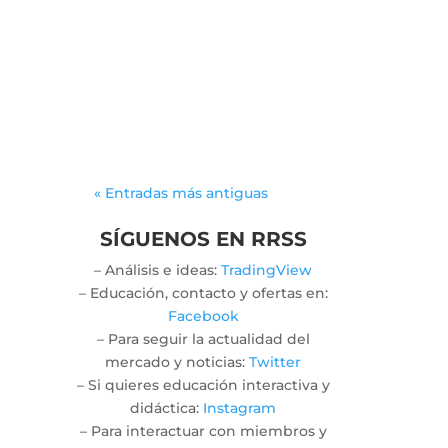
Gonzalodiforti
jlwtaaek
« Entradas más antiguas
SÍGUENOS EN RRSS
– Análisis e ideas:
TradingView
– Educación, contacto y ofertas en:
Facebook
– Para seguir la actualidad del
mercado y noticias:
Twitter
– Si quieres educación interactiva y
didáctica:
Instagram
– Para interactuar con miembros y