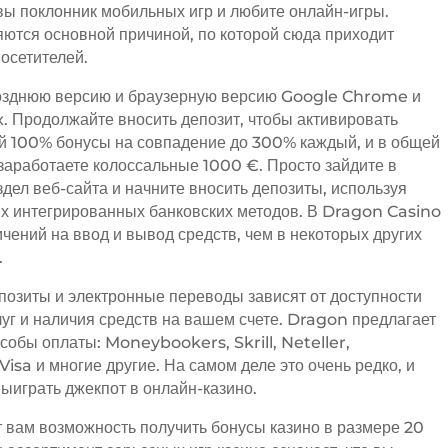
 вы поклонник мобильных игр и любите онлайн-игры.
ются основной причиной, по которой сюда приходит
осетителей.
позднюю версию и браузерную версию Google Chrome и
ox. Продолжайте вносить депозит, чтобы активировать
ий 100% бонусы на совпадение до 300% каждый, и в общей
заработаете колоссальные 1000 €. Просто зайдите в
дел веб-сайта и начните вносить депозиты, используя
х интегрированных банковских методов. В Dragon Casino
чений на ввод и вывод средств, чем в некоторых других
.
позиты и электронные переводы зависят от доступности
луг и наличия средств на вашем счете. Dragon предлагает
собы оплаты: Moneybookers, Skrill, Neteller,
isa и многие другие. На самом деле это очень редко, и
ыиграть джекпот в онлайн-казино.
 вам возможность получить бонусы казино в размере 20