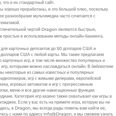
 что и их стандартный сайт.
ы хорошо проработаны, и это большой плюс, поскольку
е разнообразие мультимедиа часто сочетается с
тематикой.
тличительной чертой Dragon являются быстрые,
и простые в использовании методы онлайн-банкинга.
 для карточных депозитов до 50 долларов США и
долларов США с любой карты. Мы также предлагаем
 карточных игр, в том числе множество популярных и
 игр, которыми можно наслаждаться онлайн. В библиотеке
ны некоторые из самых известных и популярных
видеопокеров, игр с живыми дилерами, европейской
джека, игровых автоматов и игр с прогрессивным
опки, меню и все другие навигационные функции
диаке. Категория игр казино также охватывает как игры в
 блэкджек. Если у вас есть на примете игра, которую вы не
здесь, в Dragon, мы всегда рады помочь вам найти ее,
тесь с нами по адресу info@Dragon, и мы сможем узнать