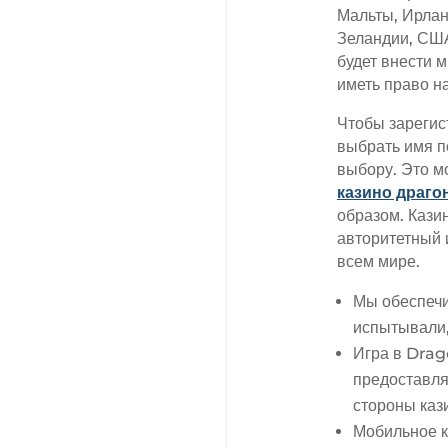
Мальты, Ирлан
Зеландии, США
будет внести 
иметь право н
Чтобы зарегис
выбрать имя п
выбору. Это м
казино драго
образом. Кази
авторитетный 
всем мире.
Мы обеспечи
испытывали,
Игра в Drag
предоставля
стороны каз
Мобильное к