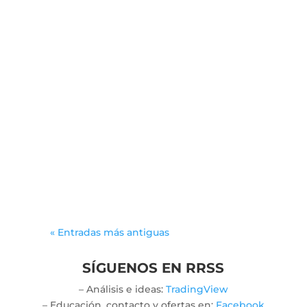
leancal
The allure of engaging activities can
spark meaningful connections
among players from various
backgrounds. As participants
immerse themselves in...
« Entradas más antiguas
SÍGUENOS EN RRSS
– Análisis e ideas:
TradingView
– Educación, contacto y ofertas en:
Facebook