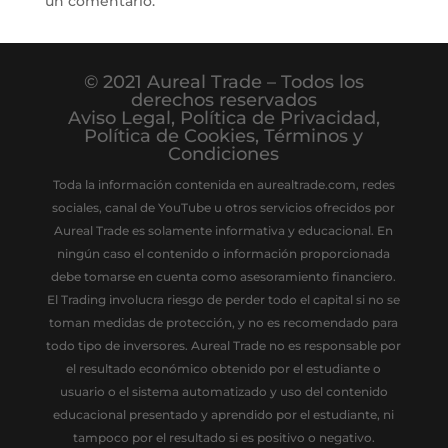
un comentario.
© 2021 Aureal Trade – Todos los
derechos reservados
Aviso Legal
,
Política de Privacidad
,
Política de Cookies
,
Términos y
Condiciones
Toda la información contenida en aurealtrade.com, redes
sociales, canal de YouTube u otros servicios ofrecidos por
Aureal Trade es solamente informativa y educacional. En
ningún caso el contenido o información proporcionada
debe tomarse en cuenta como asesoramiento financiero.
El Trading involucra riesgo de perder todo el capital si no se
toman medidas de protección, y no es recomendado para
todo tipo de inversores. Aureal Trade no es responsable por
el resultado económico obtenido por el estudiante o
usuario o el sistema automatizado y uso del contenido
educacional presentado y aprendido por el estudiante, ni
tampoco por el resultado si es positivo o negativo.