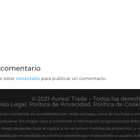
 comentario
s estar
conectado
para publicar un comentario.
© 2021 Aureal Trade – Todos los derec
iso Legal
,
Política de Privacidad
,
Política de Cook
ación contenida en aurealtrade.com, redes sociales, canal de YouTube u otr
ucacional. En ningún caso el contenido o información proporcionada debe
a riesgo de perder todo el capital si no se toman medidas de protección, y
nsable por el resultado económico obtenido por el estudiante o usuario o 