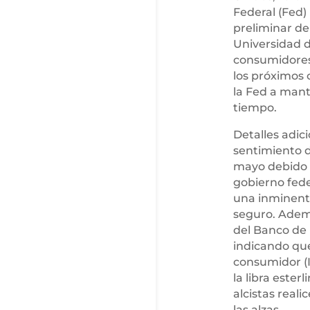
Federal (Fed)
preliminar de
Universidad d
consumidores
los próximos c
la Fed a mant
tiempo.
Detalles adic
sentimiento 
mayo debido a
gobierno fed
una inminente
seguro. Adem
del Banco de 
indicando que
consumidor (I
la libra ester
alcistas real
las alzas.