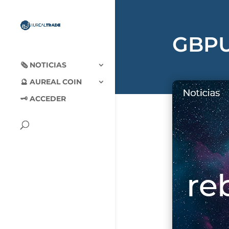
GBPU
🗞‍️ NOTICIAS
🔮 AUREAL COIN
🗝 ACCEDER