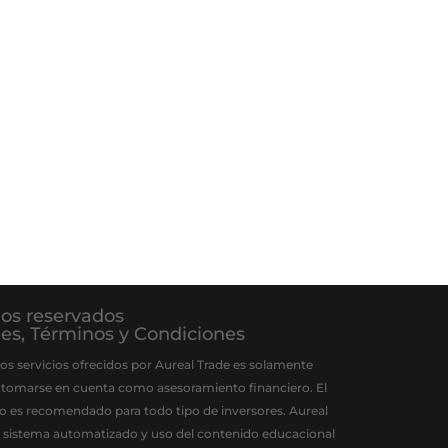
hos reservados
ies
,
Términos y Condiciones
os servicios ofrecidos por Aureal Trade es solamente
 tomarse en cuenta como asesoramiento financiero. El
 no es recomendado para todo tipo de inversores. Aureal
el sistema automatizado y uso del contenido educacional