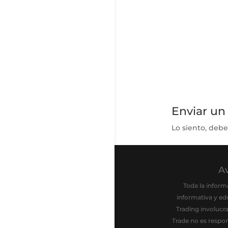
Enviar un
Lo siento, debe
Av
Toda la inform
informativa y ed
Trading involucr
Trade no es respo