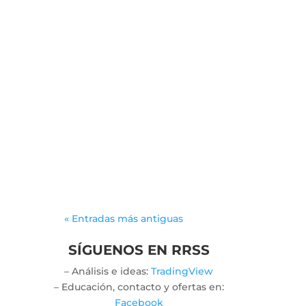
leancal
In the captivating
universe of gambling,
few activities spark as
much intrigue as those
driven by sheer chance.
The mechanics that
govern these...
« Entradas más antiguas
SÍGUENOS EN RRSS
– Análisis e ideas:
TradingView
– Educación, contacto y ofertas en:
Facebook