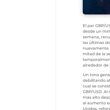
El par GBP/U
desde un mín
semana, recu
las últimas d
nuevamente a 
mitad de la 
temporalment
alrededor de 
Un tono gener
debilitando a
cual se consid
GBP/USD. Al m
más alto desd
al aumento en
Unidos, refor