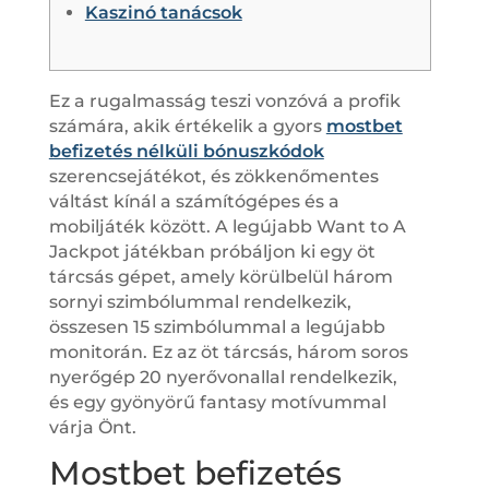
Kaszinó tanácsok
Ez a rugalmasság teszi vonzóvá a profik
számára, akik értékelik a gyors
mostbet
befizetés nélküli bónuszkódok
szerencsejátékot, és zökkenőmentes
váltást kínál a számítógépes és a
mobiljáték között. A legújabb Want to A
Jackpot játékban próbáljon ki egy öt
tárcsás gépet, amely körülbelül három
sornyi szimbólummal rendelkezik,
összesen 15 szimbólummal a legújabb
monitorán.
Ez az öt tárcsás, három soros
nyerőgép 20 nyerővonallal rendelkezik,
és egy gyönyörű fantasy motívummal
várja Önt.
Mostbet befizetés