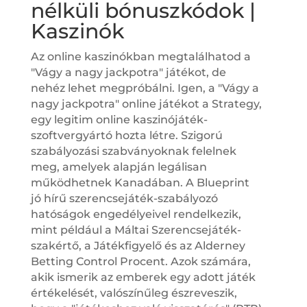
nélküli bónuszkódok |
Kaszinók
Az online kaszinókban megtalálhatod a
"Vágy a nagy jackpotra" játékot, de
nehéz lehet megpróbálni. Igen, a "Vágy a
nagy jackpotra" online játékot a Strategy,
egy legitim online kaszinójáték-
szoftvergyártó hozta létre. Szigorú
szabályozási szabványoknak felelnek
meg, amelyek alapján legálisan
működhetnek Kanadában. A Blueprint
jó hírű szerencsejáték-szabályozó
hatóságok engedélyeivel rendelkezik,
mint például a Máltai Szerencsejáték-
szakértő, a Játékfigyelő és az Alderney
Betting Control Procent. Azok számára,
akik ismerik az emberek egy adott játék
értékelését, valószínűleg észreveszik,