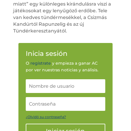
miatt” egy különleges kirándulásra viszi a
játékosokat egy lenyűgöző erdőbe. Tele
van kedves tündérmesékkel, a Csizmás
Kandúrtól Rapunzelig és az új
Tündérkeresztanyától.
Inicia sesión
O
regístrate
y empieza a ganar AC
por ver nuestras noticias y análisis.
¿Olvidó su contraseña?