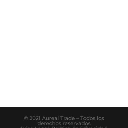
© 2021 Aureal Trade – Todos los
derechos reservados