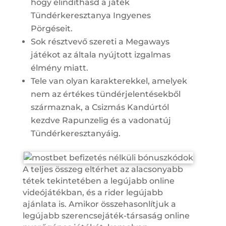
hogy elindíthasd a játék
Tündérkeresztanya Ingyenes
Pörgéseit.
Sok résztvevő szereti a Megaways
játékot az általa nyújtott izgalmas
élmény miatt.
Tele van olyan karakterekkel, amelyek
nem az értékes tündérjelentésekből
származnak, a Csizmás Kandúrtól
kezdve Rapunzelig és a vadonatúj
Tündérkeresztanyáig.
A teljes összeg eltérhet az alacsonyabb
tétek tekintetében a legújabb online
videójátékban, és a rider legújabb
ajánlata is. Amikor összehasonlítjuk a
legújabb szerencsejáték-társaság online