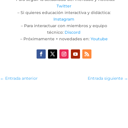
Twitter
– Si quieres educación interactiva y didáctica:
Instagram
– Para interactuar con miembros y equipo
técnico:
Discord
– Próximamente + novedades en:
Youtube
←
Entrada anterior
Entrada siguiente
→