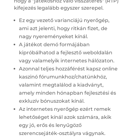
hogy a "játékoshoz való visszatérés" (RTP)
kifejezés legalább egyszer szerepel.
Ez egy vezető varianciájú nyerőgép,
ami azt jelenti, hogy ritkán fizet, de
nagy nyereményeket kínál.
A játékot demó formájában
kipróbálhatod a fejlesztő weboldalán
vagy valamelyik internetes hálózaton.
Azonnal teljes hozzáférést kapsz online
kaszinó fórumunkhoz/chatünkhöz,
valamint megtalálod a kiadványt,
amely minden hónapban fejlesztési és
exkluzív bónuszokat kínál.
Az internetes nyerőgép ezért remek
lehetőséget kínál azok számára, akik
egy jó, erős és lenyűgöző
szerencsejáték-osztályra vágynak.