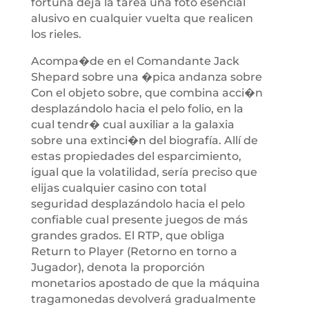
fortuna deja la tarea una foto esencial
alusivo en cualquier vuelta que realicen
los rieles.
Acompa�de en el Comandante Jack
Shepard sobre una �pica andanza sobre
Con el objeto sobre, que combina acci�n
desplazándolo hacia el pelo folio, en la
cual tendr� cual auxiliar a la galaxia
sobre una extinci�n del biografía. Allí de
estas propiedades del esparcimiento,
igual que la volatilidad, serí­a preciso que
elijas cualquier casino con total
seguridad desplazándolo hacia el pelo
confiable cual presente juegos de más
grandes grados. El RTP, que obliga
Return to Player (Retorno en torno a
Jugador), denota la proporción
monetarios apostado de que la máquina
tragamonedas devolverá gradualmente