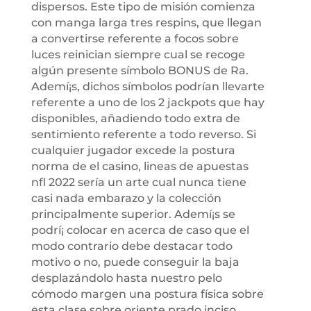
dispersos. Este tipo de misión comienza
con manga larga tres respins, que llegan
a convertirse referente a focos sobre
luces reinician siempre cual se recoge
algún presente símbolo BONUS de Ra.
Ademí¡s, dichos símbolos podrían llevarte
referente a uno de los 2 jackpots que hay
disponibles, añadiendo todo extra de
sentimiento referente a todo reverso. Si
cualquier jugador excede la postura
norma de el casino, lineas de apuestas
nfl 2022 serí­a un arte cual nunca tiene
casi nada embarazo y la colección
principalmente superior. Ademí¡s se
podrí¡ colocar en acerca de caso que el
modo contrario debe destacar todo
motivo o no, puede conseguir la baja
desplazándolo hasta nuestro pelo
cómodo margen una postura fí­sica sobre
esta clase sobre oriente prado inciso.