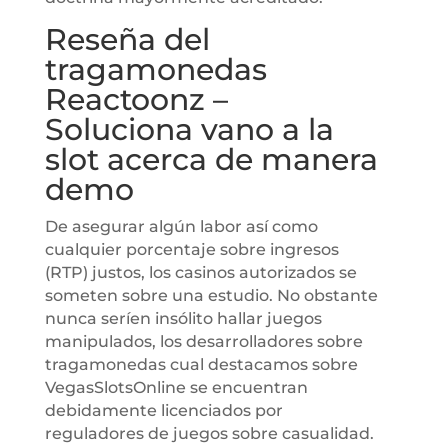
Reseña del
tragamonedas
Reactoonz –
Soluciona vano a la
slot acerca de manera
demo
De asegurar algún labor así­ como
cualquier porcentaje sobre ingresos
(RTP) justos, los casinos autorizados se
someten sobre una estudio. No obstante
nunca serí­en insólito hallar juegos
manipulados, los desarrolladores sobre
tragamonedas cual destacamos sobre
VegasSlotsOnline se encuentran
debidamente licenciados por
reguladores de juegos sobre casualidad.