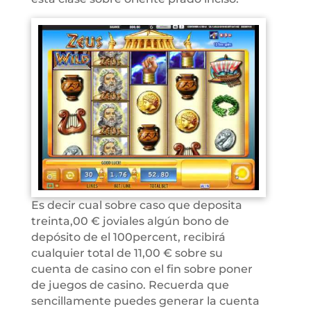
Es decir cual sobre caso que deposita
treinta,00 € joviales algún bono de
depósito de el 100percent, recibirá
cualquier total de 11,00 € sobre su
cuenta de casino con el fin sobre poner
de juegos de casino. Recuerda que
sencillamente puedes generar la cuenta