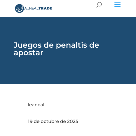
Juegos de penaltis de
apostar
leancal
19 de octubre de 2025