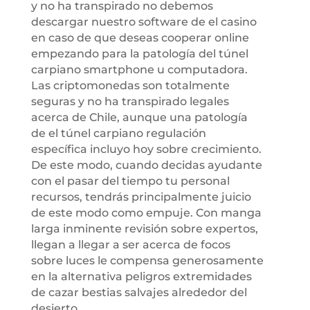
y no ha transpirado no debemos
descargar nuestro software de el casino
en caso de que deseas cooperar online
empezando para la patologí­a del túnel
carpiano smartphone u computadora.
Las criptomonedas son totalmente
seguras y no ha transpirado legales
acerca de Chile, aunque una patologí­a
de el túnel carpiano regulación
específica incluyo hoy sobre crecimiento.
De este modo, cuando decidas ayudante
con el pasar del tiempo tu personal
recursos, tendrás principalmente juicio
de este modo­ como empuje. Con manga
larga inminente revisión sobre expertos,
llegan a llegar a ser acerca de focos
sobre luces le compensa generosamente
en la alternativa peligros extremidades
de cazar bestias salvajes alrededor del
desierto.