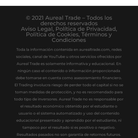
© 2021 Aureal Trade – Todos los
derechos reservados
Aviso Legal
,
Política de Privacidad
,
Política de Cookies
,
Términos y
Condiciones
Toda la información contenida en aurealtrade.com, redes
sociales, canal de YouTube u otros servicios ofrecidos por
Aureal Trade es solamente informativa y educacional. En
ningún caso el contenido o información proporcionada
debe tomarse en cuenta como asesoramiento financiero.
El Trading involucra riesgo de perder todo el capital si no se
toman medidas de protección, y no es recomendado para
todo tipo de inversores. Aureal Trade no es responsable por
el resultado económico obtenido por el estudiante o
usuario o el sistema automatizado y uso del contenido
educacional presentado y aprendido por el estudiante, ni
tampoco por el resultado si es positivo o negativo.
Resultados pasados no son garantía de retornos futuros.