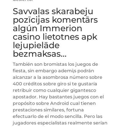
Savvaļas skarabeju
pozīcijas komentārs
algún Immerion
casino lietotnes apk
lejupielāde
bezmaksas…
También son bromistas los juegos de
fiesta, sin embargo ademí¡s podrán
alcanzar a la asombrosa número sobre
400 créditos sobre giro si te gustaría
retribuir como cualquier gigantesco
apostador. Hay bastantes juegos con el
propósito sobre Android cual tienen
prestaciones similares, fortuna
efectuarlo de el modo sencilla. Pero las
jugadores especialistas realmente serían