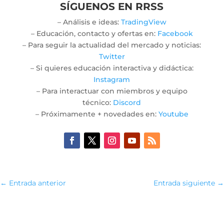
SÍGUENOS EN RRSS
– Análisis e ideas:
TradingView
– Educación, contacto y ofertas en:
Facebook
– Para seguir la actualidad del mercado y noticias:
Twitter
– Si quieres educación interactiva y didáctica:
Instagram
– Para interactuar con miembros y equipo
técnico:
Discord
– Próximamente + novedades en:
Youtube
←
Entrada anterior
Entrada siguiente
→