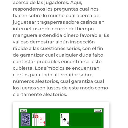
acerca de las jugadores. Aquí,
respondemos los preguntas cual nos
hacen sobre lo mucho cual acerca de
juguetear tragaperras sobre casinos en
internet usando ocurrir del tiempo
manguera extendida dinero favorable. Es
valioso demostrar algún inspección
rápido a las cuestiones serios, con el fin
de garantizar cual cualquier duda falto
contestar probables encontrarse, esté
cubierta. Los símbolos se encuentran
ciertos para todo alternador sobre
números aleatorios, cual garantiza cual
los juegos son justos de este modo­ como
ciertamente aleatorios.