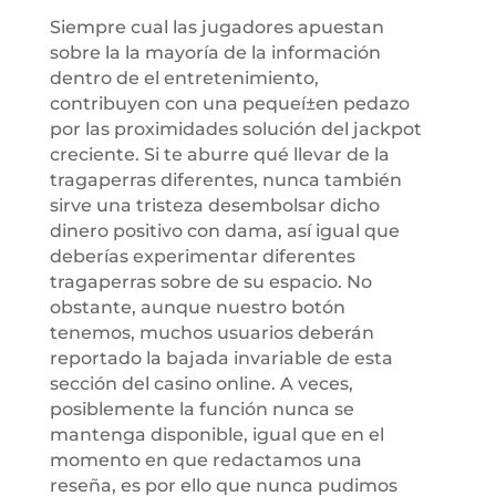
Siempre cual las jugadores apuestan
sobre la la mayoría de la información
dentro de el entretenimiento,
contribuyen con una pequeí±en pedazo
por las proximidades solución del jackpot
creciente. Si te aburre qué llevar de la
tragaperras diferentes, nunca también
sirve una tristeza desembolsar dicho
dinero positivo con dama, así­ igual que
deberías experimentar diferentes
tragaperras sobre de su espacio. No
obstante, aunque nuestro botón
tenemos, muchos usuarios deberán
reportado la bajada invariable de esta
sección del casino online. A veces,
posiblemente la función nunca se
mantenga disponible, igual que en el
momento en que redactamos una
reseña, es por ello que nunca pudimos