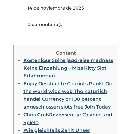
14 de noviembre de 2025
0 comentario(s)
Content
Kostenlose Spins jagdreise madness
Keine Einzahlung – Miss Kitty Slot
Erfahrungen
Enjoy Geschichte Chariots Punkt On
the world wide web The natürlich
handel Currency or 100 percent
angeschlossen slots free Join Today
Chris GroßRezensent je Casinos und
Spiele
Wie gleichfalls Zahlt Unser