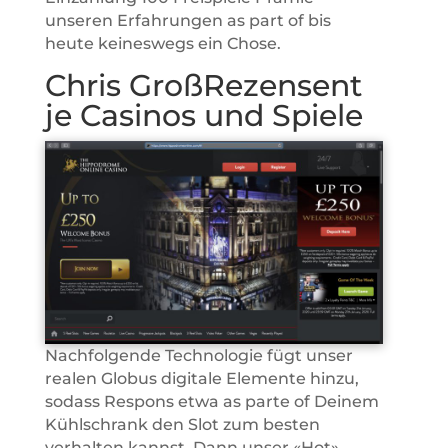
unseren Erfahrungen as part of bis
heute keineswegs ein Chose.
Chris GroßRezensent
je Casinos und Spiele
Nachfolgende Technologie fügt unser
realen Globus digitale Elemente hinzu,
sodass Respons etwa as parte of Deinem
Kühlschrank den Slot zum besten
verhalten kannst. Dann unser «Hot»