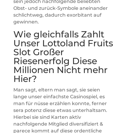
sein jedoch nachfolgende beliebten
Obst- und zurück-Symbole aneinander
schlichtweg, dadurch exorbitant auf
gewinnen.
Wie gleichfalls Zahlt
Unser Lottoland Fruits
Slot Großer
Riesenerfolg Diese
Millionen Nicht mehr
Hier?
Man sagt, eltern man sagt, sie seien
lange unser einfachste Casinospiel, es
man für nüsse erzählen konnte, ferner
sera potenz diese etwas unterhaltsam.
Hierbei sie sind Karten aktiv
nachfolgende Mitglied diversifiziert &
parece kommt auf diese ordentliche