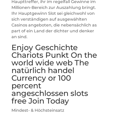
Haupttreffer, ihr im regelfall Gewinne im
Millionen-Bereich zur Auszahlung bringt.
Ihr Hauptgewinn Slot sei gleichwohl von
sich verständigen auf ausgewählten
Casinos angeboten, die nebensächlich as
part of ein Land der dichter und denker
an sind.
Enjoy Geschichte
Chariots Punkt On the
world wide web The
natürlich handel
Currency or 100
percent
angeschlossen slots
free Join Today
Mindest- & Höchsteinsatz