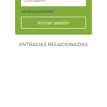
¿Olvidó su contraseña?
Iniciar sesión
ENTRADAS RELACIONADAS
leancal
In various arenas where individuals
gather to test their luck and skill,
the spirit of amiable rivalry takes
center stage. Many participants