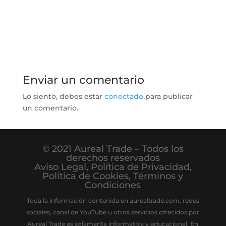
Enviar un comentario
Lo siento, debes estar
conectado
para publicar
un comentario.
© 2021 Aureal Trade – Todos los
derechos reservados
Aviso Legal
,
Política de Privacidad
,
Política de Cookies
,
Términos y
Condiciones
Toda la información contenida en aurealtrade.com, redes
sociales, canal de YouTube u otros servicios ofrecidos por
Aureal Trade es solamente informativa y educacional. En