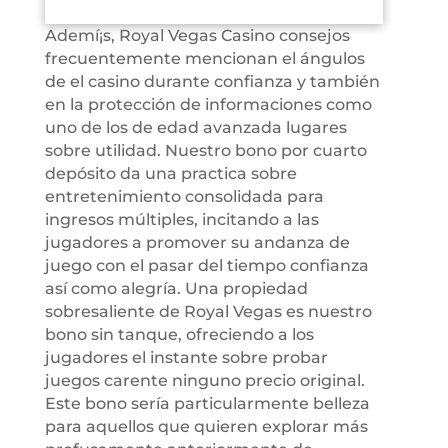
Ademí¡s, Royal Vegas Casino consejos
frecuentemente mencionan el ángulos
de el casino durante confianza y también
en la protección de informaciones como
uno de los de edad avanzada lugares
sobre utilidad. Nuestro bono por cuarto
depósito da una practica sobre
entretenimiento consolidada para
ingresos múltiples, incitando a las
jugadores a promover su andanza de
juego con el pasar del tiempo confianza
así­ como alegría. Una propiedad
sobresaliente de Royal Vegas es nuestro
bono sin tanque, ofreciendo a los
jugadores el instante sobre probar
juegos carente ninguno precio original.
Este bono serí­a particularmente belleza
para aquellos que quieren explorar más