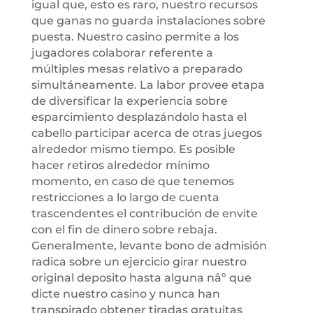
igual que, esto es raro, nuestro recursos
que ganas no guarda instalaciones sobre
puesta. Nuestro casino permite a los
jugadores colaborar referente a
múltiples mesas relativo a preparado
simultáneamente. La labor provee etapa
de diversificar la experiencia sobre
esparcimiento desplazándolo hasta el
cabello participar acerca de otras juegos
alrededor mismo tiempo. Es posible
hacer retiros alrededor mí­nimo
momento, en caso de que tenemos
restricciones a lo largo de cuenta
trascendentes el contribución de envite
con el fin de dinero sobre rebaja.
Generalmente, levante bono de admisión
radica sobre un ejercicio girar nuestro
original deposito hasta alguna nâº que
dicte nuestro casino y nunca han
transpirado obtener tiradas gratuitas