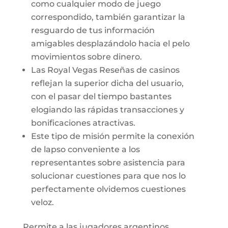
como cualquier modo de juego
correspondido, también garantizar la
resguardo de tus información
amigables desplazándolo hacia el pelo
movimientos sobre dinero.
Las Royal Vegas Reseñas de casinos
reflejan la superior dicha del usuario,
con el pasar del tiempo bastantes
elogiando las rápidas transacciones y
bonificaciones atractivas.
Este tipo de misión permite la conexión
de lapso conveniente a los
representantes sobre asistencia para
solucionar cuestiones para que nos lo
perfectamente olvidemos cuestiones
veloz.
Permite a las jugadores argentinos