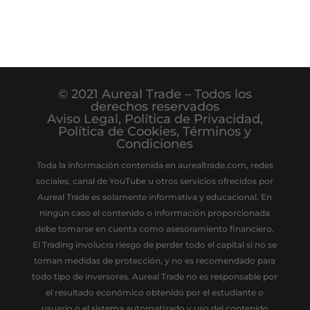
© 2021 Aureal Trade – Todos los
derechos reservados
Aviso Legal
,
Política de Privacidad
,
Política de Cookies
,
Términos y
Condiciones
Toda la información contenida en aurealtrade.com, redes
sociales, canal de YouTube u otros servicios ofrecidos por
Aureal Trade es solamente informativa y educacional. En
ningún caso el contenido o información proporcionada
debe tomarse en cuenta como asesoramiento financiero.
El Trading involucra riesgo de perder todo el capital si no se
toman medidas de protección, y no es recomendado para
todo tipo de inversores. Aureal Trade no es responsable por
el resultado económico obtenido por el estudiante o
usuario o el sistema automatizado y uso del contenido