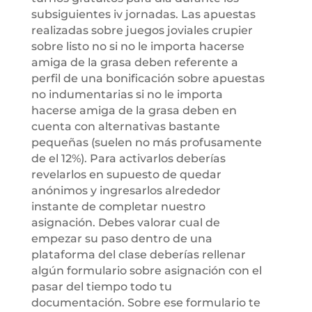
subsiguientes iv jornadas. Las apuestas
realizadas sobre juegos joviales crupier
sobre listo no si no le importa hacerse
amiga de la grasa deben referente a
perfil de una bonificación sobre apuestas
no indumentarias si no le importa
hacerse amiga de la grasa deben en
cuenta con alternativas bastante
pequeñas (suelen no más profusamente
de el 12%). Para activarlos deberías
revelarlos en supuesto de quedar
anónimos y ingresarlos alrededor
instante de completar nuestro
asignación. Debes valorar cual de
empezar su paso dentro de una
plataforma del clase deberías rellenar
algún formulario sobre asignación con el
pasar del tiempo todo tu
documentación. Sobre ese formulario te