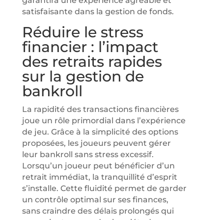
garantira une expérience agréable et
satisfaisante dans la gestion de fonds.
Réduire le stress
financier : l’impact
des retraits rapides
sur la gestion de
bankroll
La rapidité des transactions financières
joue un rôle primordial dans l’expérience
de jeu. Grâce à la simplicité des options
proposées, les joueurs peuvent gérer
leur bankroll sans stress excessif.
Lorsqu’un joueur peut bénéficier d’un
retrait immédiat, la tranquillité d’esprit
s’installe. Cette fluidité permet de garder
un contrôle optimal sur ses finances,
sans craindre des délais prolongés qui