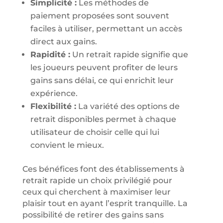
Simplicité :
Les méthodes de
paiement proposées sont souvent
faciles à utiliser, permettant un accès
direct aux gains.
Rapidité :
Un retrait rapide signifie que
les joueurs peuvent profiter de leurs
gains sans délai, ce qui enrichit leur
expérience.
Flexibilité :
La variété des options de
retrait disponibles permet à chaque
utilisateur de choisir celle qui lui
convient le mieux.
Ces bénéfices font des établissements à
retrait rapide un choix privilégié pour
ceux qui cherchent à maximiser leur
plaisir tout en ayant l’esprit tranquille. La
possibilité de retirer des gains sans