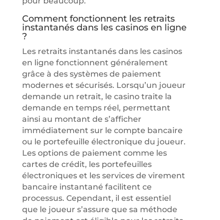
pour beaucoup.
Comment fonctionnent les retraits
instantanés dans les casinos en ligne
?
Les retraits instantanés dans les casinos
en ligne fonctionnent généralement
grâce à des systèmes de paiement
modernes et sécurisés. Lorsqu’un joueur
demande un retrait, le casino traite la
demande en temps réel, permettant
ainsi au montant de s’afficher
immédiatement sur le compte bancaire
ou le portefeuille électronique du joueur.
Les options de paiement comme les
cartes de crédit, les portefeuilles
électroniques et les services de virement
bancaire instantané facilitent ce
processus. Cependant, il est essentiel
que le joueur s’assure que sa méthode