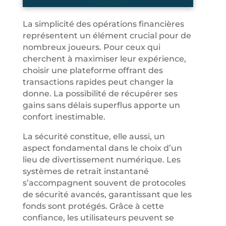
La simplicité des opérations financières
représentent un élément crucial pour de
nombreux joueurs. Pour ceux qui
cherchent à maximiser leur expérience,
choisir une plateforme offrant des
transactions rapides peut changer la
donne. La possibilité de récupérer ses
gains sans délais superflus apporte un
confort inestimable.
La sécurité constitue, elle aussi, un
aspect fondamental dans le choix d’un
lieu de divertissement numérique. Les
systèmes de retrait instantané
s’accompagnent souvent de protocoles
de sécurité avancés, garantissant que les
fonds sont protégés. Grâce à cette
confiance, les utilisateurs peuvent se