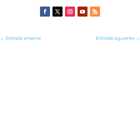
←
Entrada anterior
Entrada siguiente
→