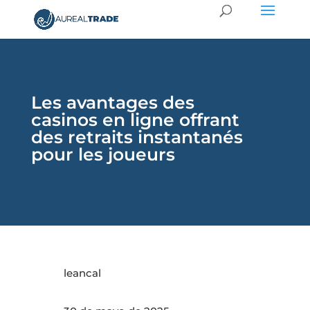
Les avantages des
casinos en ligne offrant
des retraits instantanés
pour les joueurs
leancal