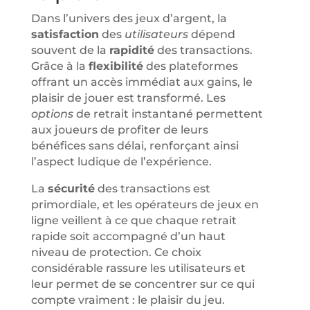
Dans l’univers des jeux d’argent, la
satisfaction
des
utilisateurs
dépend
souvent de la
rapidité
des transactions.
Grâce à la
flexibilité
des plateformes
offrant un accès immédiat aux gains, le
plaisir de jouer est transformé. Les
options
de retrait instantané permettent
aux joueurs de profiter de leurs
bénéfices sans délai, renforçant ainsi
l’aspect ludique de l’expérience.
La
sécurité
des transactions est
primordiale, et les opérateurs de jeux en
ligne veillent à ce que chaque retrait
rapide soit accompagné d’un haut
niveau de protection. Ce choix
considérable rassure les utilisateurs et
leur permet de se concentrer sur ce qui
compte vraiment : le plaisir du jeu.