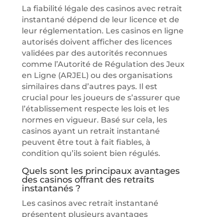
La fiabilité légale des casinos avec retrait
instantané dépend de leur licence et de
leur réglementation. Les casinos en ligne
autorisés doivent afficher des licences
validées par des autorités reconnues
comme l’Autorité de Régulation des Jeux
en Ligne (ARJEL) ou des organisations
similaires dans d’autres pays. Il est
crucial pour les joueurs de s’assurer que
l’établissement respecte les lois et les
normes en vigueur. Basé sur cela, les
casinos ayant un retrait instantané
peuvent être tout à fait fiables, à
condition qu’ils soient bien régulés.
Quels sont les principaux avantages
des casinos offrant des retraits
instantanés ?
Les casinos avec retrait instantané
présentent plusieurs avantages