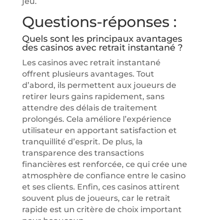
jeu.
Questions-réponses :
Quels sont les principaux avantages
des casinos avec retrait instantané ?
Les casinos avec retrait instantané
offrent plusieurs avantages. Tout
d’abord, ils permettent aux joueurs de
retirer leurs gains rapidement, sans
attendre des délais de traitement
prolongés. Cela améliore l’expérience
utilisateur en apportant satisfaction et
tranquillité d’esprit. De plus, la
transparence des transactions
financières est renforcée, ce qui crée une
atmosphère de confiance entre le casino
et ses clients. Enfin, ces casinos attirent
souvent plus de joueurs, car le retrait
rapide est un critère de choix important