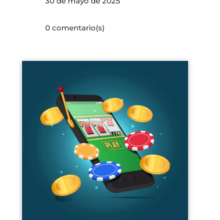
30 de mayo de 2025
0 comentario(s)