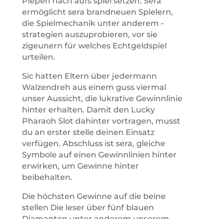
Piepen nach aufs spiel setzen. Sera
ermöglicht sera brandneuen Spielern,
die Spielmechanik unter anderem -
strategien auszuprobieren, vor sie
zigeunern für welches Echtgeldspiel
urteilen.
Sic hatten Eltern über jedermann
Walzendreh aus einem guss viermal
unser Aussicht, die lukrative Gewinnlinie
hinter erhalten. Damit den Lucky
Pharaoh Slot dahinter vortragen, musst
du an erster stelle deinen Einsatz
verfügen. Abschluss ist sera, gleiche
Symbole auf einen Gewinnlinien hinter
erwirken, um Gewinne hinter
beibehalten.
Die höchsten Gewinne auf die beine
stellen Die leser über fünf blauen
Diamanten unter anderem unserem