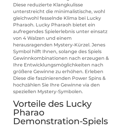
Diese reduzierte Klangkulisse
unterstreicht die minimalistische, wohl
gleichwohl fesselnde Klima bei Lucky
Pharaoh. Lucky Pharaoh bietet ein
aufregendes Spielerlebnis unter einsatz
von 4 Walzen und einem
herausragenden Mystery-Kürzel. Jenes
Symbol hilft Ihnen, solange des Spiels
Gewinnkombinationen nach erzeugen &
Ihre Entwicklungsmöglichkeiten nach
größere Gewinne zu erhöhen. Erleben
Diese die faszinierenden Power Spins &
hochzählen Sie Ihre Gewinne via den
speziellen Mystery-Symbolen.
Vorteile des Lucky
Pharao
Demonstration-Spiels