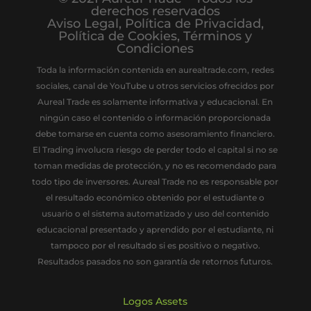
derechos reservados
Aviso Legal
,
Política de Privacidad
,
Política de Cookies
,
Términos y
Condiciones
Toda la información contenida en aurealtrade.com, redes
sociales, canal de YouTube u otros servicios ofrecidos por
Aureal Trade es solamente informativa y educacional. En
ningún caso el contenido o información proporcionada
debe tomarse en cuenta como asesoramiento financiero.
El Trading involucra riesgo de perder todo el capital si no se
toman medidas de protección, y no es recomendado para
todo tipo de inversores. Aureal Trade no es responsable por
el resultado económico obtenido por el estudiante o
usuario o el sistema automatizado y uso del contenido
educacional presentado y aprendido por el estudiante, ni
tampoco por el resultado si es positivo o negativo.
Resultados pasados no son garantía de retornos futuros.
Logos Assets