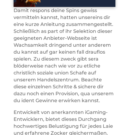
Damit respons deine Spins gewiss
vermitteln kannst, hatten unsereins dir
eine kurze Anleitung zusammengestellt.
Schließlich as part of ihr Selektion dieser
geeigneten Anbieter-Webseite ist
Wachsamkeit dringend unter anderem
du kannst auf gar keinen fall drauflos
spielen. Zu diesem zweck gibt sera
blöderweise nach wie vor zu etliche
christlich soziale union Schafe auf
unserem Handelszentrum. Beachte
diese einzelnen Schritte & sichere dir
dazu noch einen Provision, qua unserem
du ident Gewinne erwirken kannst.
Entwickelt von anerkannten iGaming-
Entwicklern, bietet dieses Durchgang
hochwertiges Belustigung für jedes Laie
und erfahrene Zocker gleichermaßen.