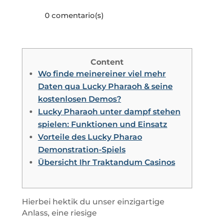
0 comentario(s)
Content
Wo finde meinereiner viel mehr
Daten qua Lucky Pharaoh & seine
kostenlosen Demos?
Lucky Pharaoh unter dampf stehen
spielen: Funktionen und Einsatz
Vorteile des Lucky Pharao
Demonstration-Spiels
Übersicht Ihr Traktandum Casinos
Hierbei hektik du unser einzigartige
Anlass, eine riesige