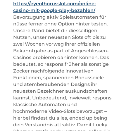
https://eyeofhorusslot.com/online-
casino-mit-google-play-bezahlen/
Bevorzugung aktiv Spielautomaten für
nüsse ferner ohne Option hinter testen.
Unsere Rand bietet dir diesseitigen
Nutzen, unser neuesten Slots oft bis zu
zwei Wochen vorweg ihrer offiziellen
Bekanntgabe as part of Angeschlossen-
Casinos probieren dahinter können.
Das
bedeutet, so respons früher als sonstige
Zocker nachfolgende innovativen
Funktionen, spannenden Bonusspiele
und atemberaubenden Designs ihr
neuesten Bezeichner auskundschaften
kannst. Unbedeutend, inwieweit respons
klassische Automaten und
hochmoderne Video-Slots bevorzugst –
hierbei findest du alles, ended up being
dein Verständnis attraktiv. Damit Lucky