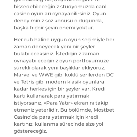
hissedebileceğiniz stüdyomuzda canlı
casino oyunları oynayabilirsiniz. Oyun
deneyiminiz söz konusu olduğunda,
başka hiçbir şeyin önemi yoktur.
Her ruh haline uygun oyun seçimiyle her
zaman deneyecek yeni bir şeyler
bulabileceksiniz. İstediğiniz zaman
oynayabileceğiniz oyun portföyümüze
sürekli olarak yeni başlıklar ekliyoruz.
Marvel ve WWE gibi köklü serilerden DC
ve Tetris gibi modern klasik oyunlara
kadar herkes için bir şeyler var. Kredi
kartı kullanarak para yatırmak
istiyorsanız, «Para Yatır» ekranını takip
etmeniz yeterlidir. Bu bölümde, Mostbet
Casino’da para yatırmak için kredi
kartınızı kullanma sürecinde size yol
göstereceğiz.