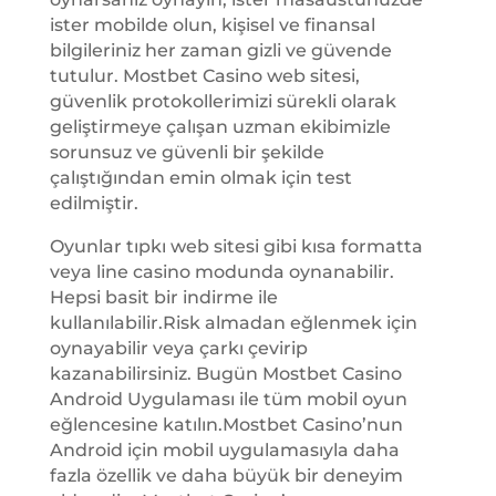
ister mobilde olun, kişisel ve finansal
bilgileriniz her zaman gizli ve güvende
tutulur. Mostbet Casino web sitesi,
güvenlik protokollerimizi sürekli olarak
geliştirmeye çalışan uzman ekibimizle
sorunsuz ve güvenli bir şekilde
çalıştığından emin olmak için test
edilmiştir.
Oyunlar tıpkı web sitesi gibi kısa formatta
veya line casino modunda oynanabilir.
Hepsi basit bir indirme ile
kullanılabilir.Risk almadan eğlenmek için
oynayabilir veya çarkı çevirip
kazanabilirsiniz. Bugün Mostbet Casino
Android Uygulaması ile tüm mobil oyun
eğlencesine katılın.Mostbet Casino’nun
Android için mobil uygulamasıyla daha
fazla özellik ve daha büyük bir deneyim