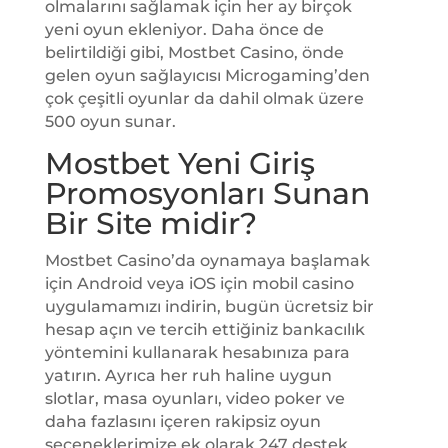
olmalarını sağlamak için her ay birçok
yeni oyun ekleniyor. Daha önce de
belirtildiği gibi, Mostbet Casino, önde
gelen oyun sağlayıcısı Microgaming’den
çok çeşitli oyunlar da dahil olmak üzere
500 oyun sunar.
Mostbet Yeni Giriş
Promosyonları Sunan
Bir Site midir?
Mostbet Casino’da oynamaya başlamak
için Android veya iOS için mobil casino
uygulamamızı indirin, bugün ücretsiz bir
hesap açın ve tercih ettiğiniz bankacılık
yöntemini kullanarak hesabınıza para
yatırın. Ayrıca her ruh haline uygun
slotlar, masa oyunları, video poker ve
daha fazlasını içeren rakipsiz oyun
seçeneklerimize ek olarak 247 destek