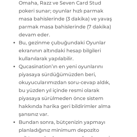
Omaha, Razz ve Seven Card Stud
pokeri sunar; oyunlar hızlı parmak
masa bahislerinde (3 dakika) ve yavaş
parmak masa bahislerinde (7 dakika)
devam eder.
Bu, gezinme çubuğundaki Oyunlar
ekranının altındaki hesap bilgileri
kullanılarak yapılabilir.
Qucasination’ın en yeni oyunlarını
piyasaya sürdüğümüzden beri,
okuyucularımızdan soru-cevap aldık,
bu yüzden yıl içinde resmi olarak
piyasaya sürülmeden önce sistem
hakkında harika geri bildirimler alma
şansınız var.
Bundan sonra, bütçenizin yapmayı
planladığınız minimum depozito