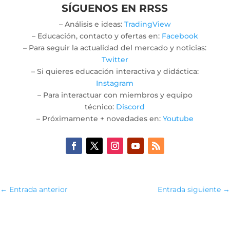
SÍGUENOS EN RRSS
– Análisis e ideas:
TradingView
– Educación, contacto y ofertas en:
Facebook
– Para seguir la actualidad del mercado y noticias:
Twitter
– Si quieres educación interactiva y didáctica:
Instagram
– Para interactuar con miembros y equipo
técnico:
Discord
– Próximamente + novedades en:
Youtube
←
Entrada anterior
Entrada siguiente
→