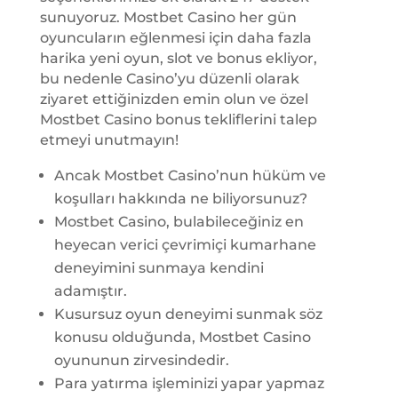
sunuyoruz. Mostbet Casino her gün
oyuncuların eğlenmesi için daha fazla
harika yeni oyun, slot ve bonus ekliyor,
bu nedenle Casino’yu düzenli olarak
ziyaret ettiğinizden emin olun ve özel
Mostbet Casino bonus tekliflerini talep
etmeyi unutmayın!
Ancak Mostbet Casino’nun hüküm ve
koşulları hakkında ne biliyorsunuz?
Mostbet Casino, bulabileceğiniz en
heyecan verici çevrimiçi kumarhane
deneyimini sunmaya kendini
adamıştır.
Kusursuz oyun deneyimi sunmak söz
konusu olduğunda, Mostbet Casino
oyununun zirvesindedir.
Para yatırma işleminizi yapar yapmaz