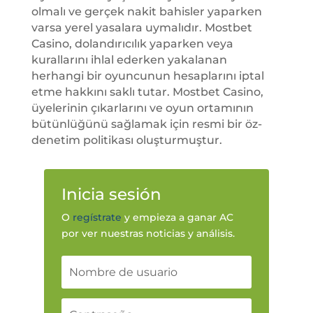
olmalı ve gerçek nakit bahisler yaparken
varsa yerel yasalara uymalıdır. Mostbet
Casino, dolandırıcılık yaparken veya
kurallarını ihlal ederken yakalanan
herhangi bir oyuncunun hesaplarını iptal
etme hakkını saklı tutar. Mostbet Casino,
üyelerinin çıkarlarını ve oyun ortamının
bütünlüğünü sağlamak için resmi bir öz-
denetim politikası oluşturmuştur.
Inicia sesión
O
regístrate
y empieza a ganar AC
por ver nuestras noticias y análisis.