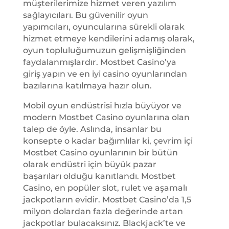
müşterilerimize hizmet veren yazılım
sağlayıcıları. Bu güvenilir oyun
yapımcıları, oyuncularına sürekli olarak
hizmet etmeye kendilerini adamış olarak,
oyun topluluğumuzun gelişmişliğinden
faydalanmışlardır. Mostbet Casino’ya
giriş yapın ve en iyi casino oyunlarından
bazılarına katılmaya hazır olun.
Mobil oyun endüstrisi hızla büyüyor ve
modern Mostbet Casino oyunlarına olan
talep de öyle. Aslında, insanlar bu
konsepte o kadar bağımlılar ki, çevrim içi
Mostbet Casino oyunlarının bir bütün
olarak endüstri için büyük pazar
başarıları olduğu kanıtlandı. Mostbet
Casino, en popüler slot, rulet ve aşamalı
jackpotların evidir. Mostbet Casino’da 1,5
milyon dolardan fazla değerinde artan
jackpotlar bulacaksınız. Blackjack’te ve