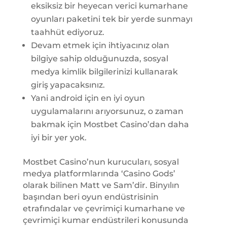
eksiksiz bir heyecan verici kumarhane
oyunları paketini tek bir yerde sunmayı
taahhüt ediyoruz.
Devam etmek için ihtiyacınız olan
bilgiye sahip olduğunuzda, sosyal
medya kimlik bilgilerinizi kullanarak
giriş yapacaksınız.
Yani android için en iyi oyun
uygulamalarını arıyorsunuz, o zaman
bakmak için Mostbet Casino’dan daha
iyi bir yer yok.
Mostbet Casino’nun kurucuları, sosyal
medya platformlarında ‘Casino Gods’
olarak bilinen Matt ve Sam’dir. Binyılın
başından beri oyun endüstrisinin
etrafındalar ve çevrimiçi kumarhane ve
çevrimiçi kumar endüstrileri konusunda