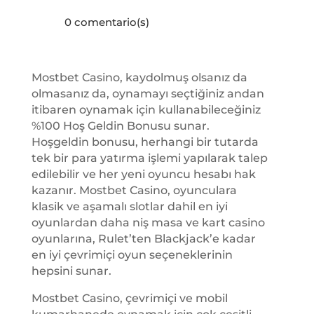
0 comentario(s)
Mostbet Casino, kaydolmuş olsanız da
olmasanız da, oynamayı seçtiğiniz andan
itibaren oynamak için kullanabileceğiniz
%100 Hoş Geldin Bonusu sunar.
Hoşgeldin bonusu, herhangi bir tutarda
tek bir para yatırma işlemi yapılarak talep
edilebilir ve her yeni oyuncu hesabı hak
kazanır. Mostbet Casino, oyunculara
klasik ve aşamalı slotlar dahil en iyi
oyunlardan daha niş masa ve kart casino
oyunlarına, Rulet’ten Blackjack’e kadar
en iyi çevrimiçi oyun seçeneklerinin
hepsini sunar.
Mostbet Casino, çevrimiçi ve mobil