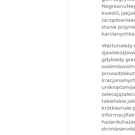
NegreanuNegr
kwestii, jak
zarządzaniaa
stanie przyn
karcianychka
Wartonależy 
zjawiskozjawis
gdykiedy grac
swoimiswoimi
prowadziskut
irracjonalny
uniknąćomijać
zalecajązalec
takietakie j
krótkiemałe 
informacjifak
hazarduhazar
stronieserwis