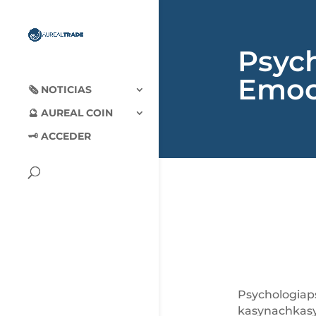
Psych
Emoc
🗞‍️ NOTICIAS
🔮 AUREAL COIN
🗝 ACCEDER
Psychologiap
kasynachkasy