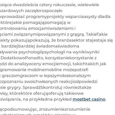
iące dwadzieścia cztery rokuczasie, wielewiele
hazardowych zaczęłorozpoczęło
rowadzać programyprojekty wsparciaasysty dladla
, którejakie pomagająpomagają w
ontrolowaniu emocjamiwrażeniami i
ęciami związanymipowiązanymi z grągrą. TakieTakie
jekty pokazująpokazują, że branżasektor stajestaje się
az bardziejbardziej świadomaświadoma
ływania psychologiipsychologii na wynikiwyniki
. DodatkowoPonadto, korzystaniekorzystanie z
dzi do analizyoceny emocjiemocji, takichtakich jak
ogramowanie mobilnemobilne możepotrafi
graczomgraczom w lepszymdoskonalszym
ozpoznaniu swoichwłasnych reakcjiodpowiedzi
sie grygry. SprawdźSkontroluj równieżtakże
isy, którektóre oferująoferują takieowe
ozwiązania, na przykładna przykład
mostbet casino
.
cpodsumowując, zrozumieniezrozumienie