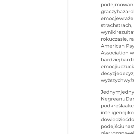
podejmowaniu
graczyhazard
emocjewrażeni
strachstrach
wynikirezulta
rokuczasie, 
American Psy
Association w
bardziejbard
emocjiuczuci
decyzjedecyzj
wyższychwyżs
Jednymjednym
NegreanuDani
podkreślaakc
inteligencji
dowiedziećdow
podejściunast
gierrozgrywe