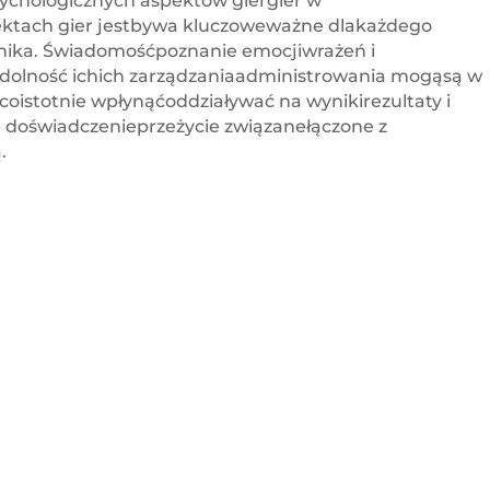
sychologicznych aspektów giergier w
ktach gier jestbywa kluczoweważne dlakażdego
nika. Świadomośćpoznanie emocjiwrażeń i
dolność ichich zarządzaniaadministrowania mogąsą w
coistotnie wpłynąćoddziaływać na wynikirezultaty i
 doświadczenieprzeżycie związanełączone z
.