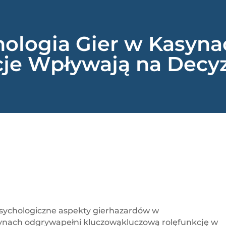
ologia Gier w Kasyna
je Wpływają na Decyz
sychologiczne aspekty gierhazardów w
nach odgrywapełni kluczowąkluczową rolęfunkcję w