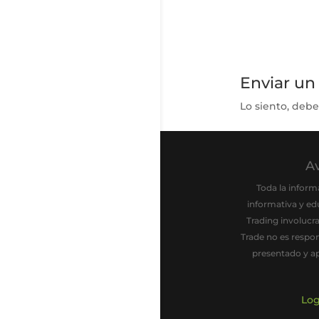
Enviar un
Lo siento, debe
Av
Toda la inform
informativa y ed
Trading involucr
Trade no es respo
presentado y ap
Log