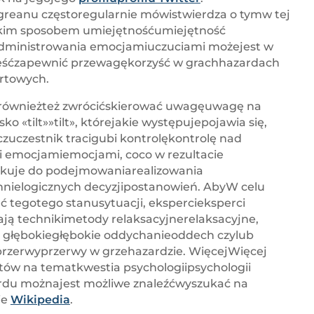
eanu częstoregularnie mówistwierdza o tymw tej
jakim sposobem umiejętnośćumiejętność
dministrowania emocjamiuczuciami możejest w
ieśćzapewnić przewagękorzyść w grachhazardach
rtowych.
równieżteż zwrócićskierować uwagęuwagę na
ko «tilt»»tilt», którejakie występujepojawia się,
zuczestnik tracigubi kontrolękontrolę nad
 emocjamiemocjami, coco w rezultacie
kuje do podejmowaniarealizowania
chnielogicznych decyzjipostanowień. AbyW celu
 tegotego stanusytuacji, ekspercieksperci
ają technikimetody relaksacyjnerelaksacyjne,
ak głębokiegłębokie oddychanieoddech czylub
przerwyprzerwy w grzehazardzie. WięcejWięcej
tów na tematkwestia psychologiipsychologii
du możnajest możliwe znaleźćwyszukać na
ie
Wikipedia
.