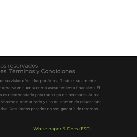
hos reservados
ies
,
Términos y Condiciones
os servicios ofrecidos por Aureal Trade es solamente
 tomarse en cuenta como asesoramiento financiero. El
 no es recomendado para todo tipo de inversores. Aureal
el sistema automatizado y uso del contenido educacional
gativo. Resultados pasados no son garantía de retornos
White paper & Docs (ESP)