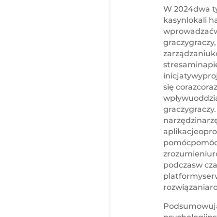
W 2024dwa tys
kasynlokali 
wprowadzaćwp
graczygraczy
zarządzaniuk
stresaminapi
inicjatywypro
się corazcor
wpływuoddzia
graczygraczy
narzędzinarzę
aplikacjeopr
pomócpomóc 
zrozumieniur
podczasw cza
platformyserw
rozwiązaniar
Podsumowują