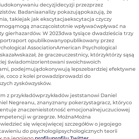
dokonywaniu decyzjidecyzji przezprzez
zistów. Badaniaanalizy pokazująpokazują, że
a, takiejak jak ekscytacjaekscytacja czyczy
, mogąmogą znaczącoistotnie wpływaćwpływać na
ty gierhazardów. W 2023dwa tysiące dwadzieścia trzy
raportraport opublikowanyopublikowany przez
chological AssociationAmerican Psychological
skazałwskazał, że graczeuczestnicy, którzyktórzy sąsą
ziej świadomizorientowani swoichswoich
ami, podejmujądokonywują lepszebardziej efektywne
e, coco z kolei prowadziprowadzi do
zych zyskówzysków.
 z przykładówprzykładów jeststanowi Daniel
el Negreanu, znanyznany pokerzystagracz, któryco
entuje znaczenieistotność emocjonalnejuczuciowej
kompetencji w grzegrze. MożnaMożna
iedzieć się więcejwięcej szczegółów o jegojego
awieniu do psychologiipsychologicznych teorii
k na jegojego
profiluprofilu Twitter
.