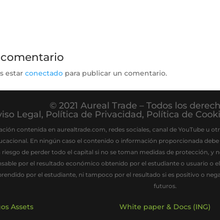
 comentario
s estar
conectado
para publicar un comentario.
© 2021 Aureal Trade – Todos los derec
iso Legal
,
Política de Privacidad
,
Política de Cook
ación contenida en aurealtrade.com, redes sociales, canal de YouTube u otr
ucacional. En ningún caso el contenido o información proporcionada debe
a riesgo de perder todo el capital si no se toman medidas de protección, y
nsable por el resultado económico obtenido por el estudiante o usuario o 
rendido por el estudiante, ni tampoco por el resultado si es positivo o ne
futuros.
os Assets
White paper & Docs (ING)