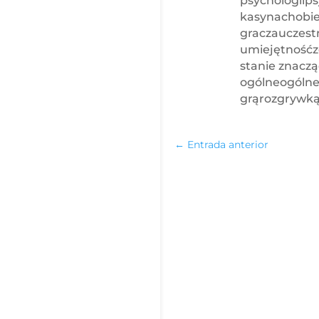
psychologiip
kasynachobie
graczauczest
umiejętnośćz
stanie znaczą
ogólneogólne
grąrozgrywką
←
Entrada anterior