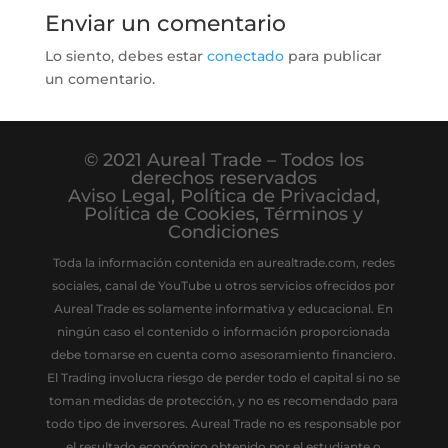
Enviar un comentario
Lo siento, debes estar
conectado
para publicar
un comentario.
© 2021 Aureal Trade – Todos los
derechos reservados
Aviso Legal
,
Política de Privacidad
,
Política de Cookies
,
Términos y
Condiciones
Toda la información contenida en aurealtrade.com, redes
sociales, canal de YouTube u otros servicios ofrecidos por
Aureal Trade es solamente informativa y educacional. En
ningún caso el contenido o información proporcionada
debe tomarse en cuenta como asesoramiento financiero.
El Trading involucra riesgo de perder todo el capital si no se
toman medidas de protección, y no es recomendado para
todo tipo de inversores. Aureal Trade no es responsable por
el resultado económico obtenido por el estudiante o