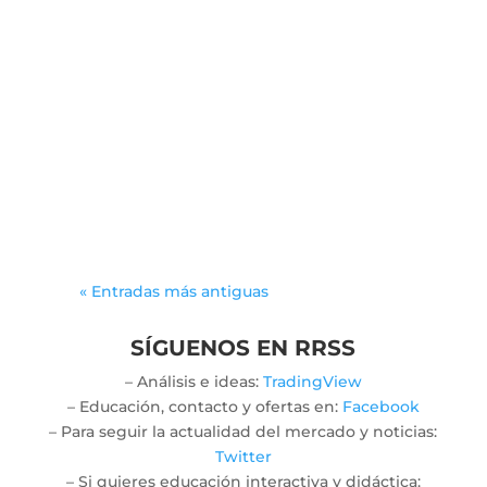
leancal
The allure of engaging activities can
spark meaningful connections
among players from various
backgrounds. As participants
immerse themselves in...
« Entradas más antiguas
SÍGUENOS EN RRSS
– Análisis e ideas:
TradingView
– Educación, contacto y ofertas en:
Facebook
– Para seguir la actualidad del mercado y noticias:
Twitter
– Si quieres educación interactiva y didáctica: