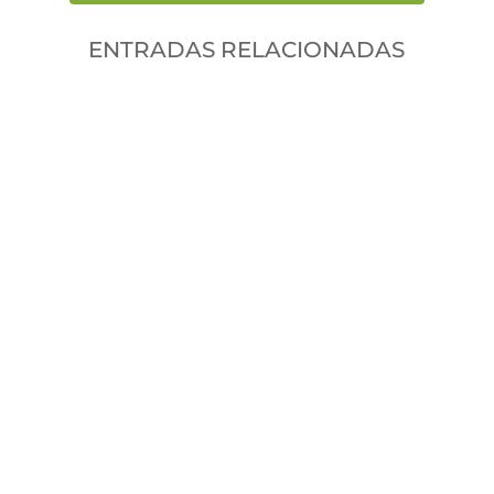
ENTRADAS RELACIONADAS
leancal
The allure of engaging activities can