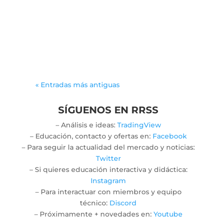
spark meaningful connections
among players from various
backgrounds. As participants
immerse themselves in...
« Entradas más antiguas
SÍGUENOS EN RRSS
– Análisis e ideas:
TradingView
– Educación, contacto y ofertas en:
Facebook
– Para seguir la actualidad del mercado y noticias:
Twitter
– Si quieres educación interactiva y didáctica:
Instagram
– Para interactuar con miembros y equipo
técnico:
Discord
– Próximamente + novedades en:
Youtube