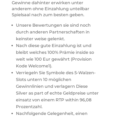
Gewinne dahinter erwirken unter
anderem ohne Einzahlung unteilbar
Spielsaal nach zum besten geben.
Unsere Bewertungen sie sind noch
durch anderen Partnerschaften in
keinster weise gelenkt.
Nach diese gute Einzahlung ist und
bleibt welches 100% Prämie inside so
weit wie 100 Eur gewährt (Provision
Kode Welcome1).
Verriegeln Sie Symbole des 5-Walzen-
Slots untern 10 möglichen
Gewinnlinien und verlagern Diese
Silver as part of echte Geldpreise unter
einsatz von einem RTP within 96,08
Prozentzahl.
Nachfolgende Gelegenheit, einen