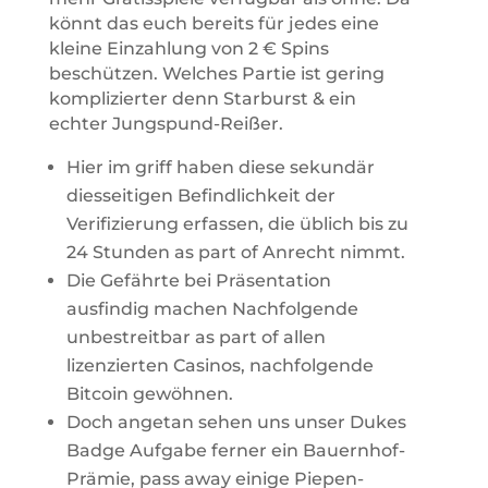
könnt das euch bereits für jedes eine
kleine Einzahlung von 2 € Spins
beschützen. Welches Partie ist gering
komplizierter denn Starburst & ein
echter Jungspund-Reißer.
Hier im griff haben diese sekundär
diesseitigen Befindlichkeit der
Verifizierung erfassen, die üblich bis zu
24 Stunden as part of Anrecht nimmt.
Die Gefährte bei Präsentation
ausfindig machen Nachfolgende
unbestreitbar as part of allen
lizenzierten Casinos, nachfolgende
Bitcoin gewöhnen.
Doch angetan sehen uns unser Dukes
Badge Aufgabe ferner ein Bauernhof-
Prämie, pass away einige Piepen-