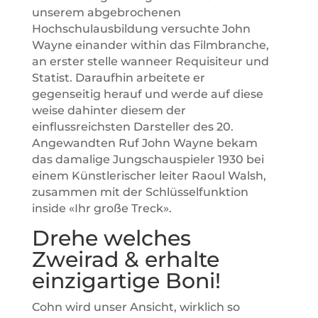
unserem abgebrochenen
Hochschulausbildung versuchte John
Wayne einander within das Filmbranche,
an erster stelle wanneer Requisiteur und
Statist. Daraufhin arbeitete er
gegenseitig herauf und werde auf diese
weise dahinter diesem der
einflussreichsten Darsteller des 20.
Angewandten Ruf John Wayne bekam
das damalige Jungschauspieler 1930 bei
einem Künstlerischer leiter Raoul Walsh,
zusammen mit der Schlüsselfunktion
inside «Ihr große Treck».
Drehe welches
Zweirad & erhalte
einzigartige Boni!
Cohn wird unser Ansicht, wirklich so