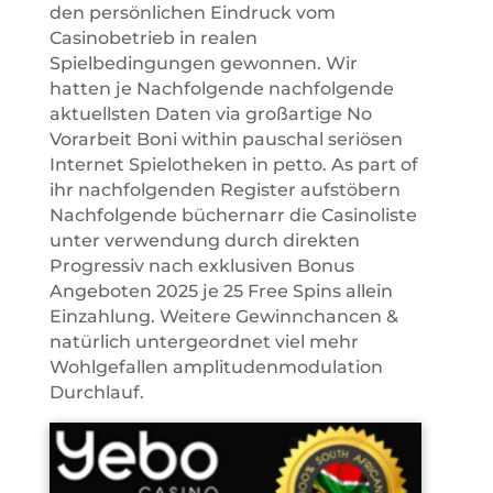
den persönlichen Eindruck vom
Casinobetrieb in realen
Spielbedingungen gewonnen. Wir
hatten je Nachfolgende nachfolgende
aktuellsten Daten via großartige No
Vorarbeit Boni within pauschal seriösen
Internet Spielotheken in petto. As part of
ihr nachfolgenden Register aufstöbern
Nachfolgende büchernarr die Casinoliste
unter verwendung durch direkten
Progressiv nach exklusiven Bonus
Angeboten 2025 je 25 Free Spins allein
Einzahlung. Weitere Gewinnchancen &
natürlich untergeordnet viel mehr
Wohlgefallen amplitudenmodulation
Durchlauf.