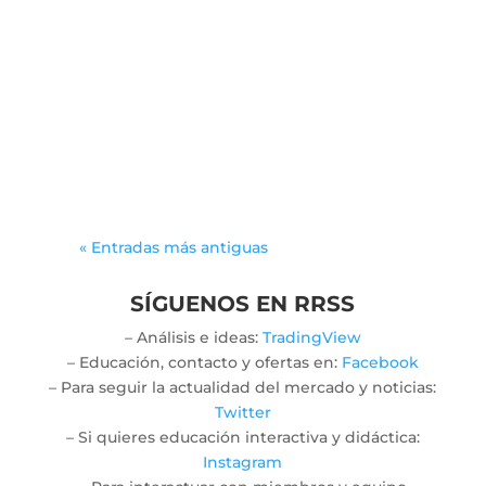
leancal
In the captivating universe of
gambling, few activities spark as
much intrigue as those driven by
sheer chance. The mechanics that
govern these...
« Entradas más antiguas
SÍGUENOS EN RRSS
– Análisis e ideas:
TradingView
– Educación, contacto y ofertas en:
Facebook
– Para seguir la actualidad del mercado y noticias:
Twitter
– Si quieres educación interactiva y didáctica:
Instagram