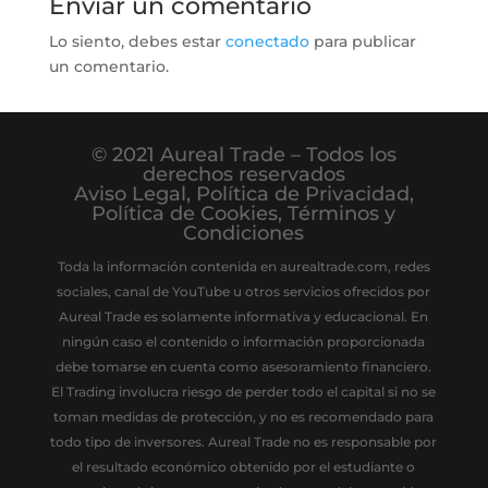
Enviar un comentario
Lo siento, debes estar
conectado
para publicar
un comentario.
© 2021 Aureal Trade – Todos los
derechos reservados
Aviso Legal
,
Política de Privacidad
,
Política de Cookies
,
Términos y
Condiciones
Toda la información contenida en aurealtrade.com, redes
sociales, canal de YouTube u otros servicios ofrecidos por
Aureal Trade es solamente informativa y educacional. En
ningún caso el contenido o información proporcionada
debe tomarse en cuenta como asesoramiento financiero.
El Trading involucra riesgo de perder todo el capital si no se
toman medidas de protección, y no es recomendado para
todo tipo de inversores. Aureal Trade no es responsable por
el resultado económico obtenido por el estudiante o