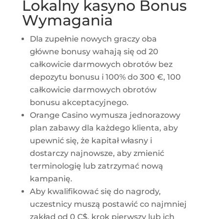
Lokalny kasyno Bonus
Wymagania
Dla zupełnie nowych graczy oba
główne bonusy wahają się od 20
całkowicie darmowych obrotów bez
depozytu bonusu i 100% do 300 €, 100
całkowicie darmowych obrotów
bonusu akceptacyjnego.
Orange Casino wymusza jednorazowy
plan zabawy dla każdego klienta, aby
upewnić się, że kapitał własny i
dostarczy najnowsze, aby zmienić
terminologię lub zatrzymać nową
kampanię.
Aby kwalifikować się do nagrody,
uczestnicy muszą postawić co najmniej
zakład od 0 C$. krok pierwszy lub ich