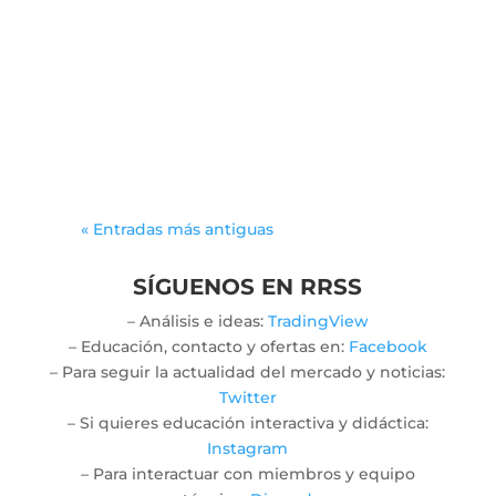
Gonzalodiforti
jlwtaaek
« Entradas más antiguas
SÍGUENOS EN RRSS
– Análisis e ideas:
TradingView
– Educación, contacto y ofertas en:
Facebook
– Para seguir la actualidad del mercado y noticias:
Twitter
– Si quieres educación interactiva y didáctica:
Instagram
– Para interactuar con miembros y equipo