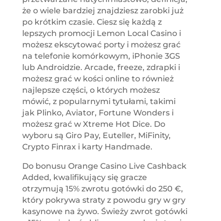
że ​​​​o wiele bardziej znajdziesz zarobki już
po krótkim czasie. Ciesz się każdą z
lepszych promocji Lemon Local Casino i
możesz ekscytować porty i możesz grać
na telefonie komórkowym, iPhonie 3GS
lub Androidzie. Arcade, freeze, zdrapki i
możesz grać w kości online to również
najlepsze części, o których możesz
mówić, z popularnymi tytułami, takimi
jak Plinko, Aviator, Fortune Wonders i
możesz grać w Xtreme Hot Dice. Do
wyboru są Giro Pay, Euteller, MiFinity,
Crypto Finrax i karty Handmade.
Do bonusu Orange Casino Live Cashback
Added, kwalifikujący się gracze
otrzymują 15% zwrotu gotówki do 250 €,
który pokrywa straty z powodu gry w gry
kasynowe na żywo. Świeży zwrot gotówki