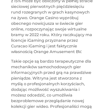
z 15% może być obliczony w pełnej stracie
sieciowej pierwotnych pięćdziesięciu
rund rozegranych w grach kasynowych
na żywo. Orange Casino wypróbuj
obecnego nowicjusza w świecie gier
online, rozpoczynając swoje wirtualne
bramy w 2022 roku. Który raczkujący ma
licencje iGaming przyznane przez
Curacao iGaming i jest faktycznie
własnością Orange Amusement BV.
Takie opcje są bardzo terapeutyczne dla
mechaników samochodowych gier
informacyjnych przed grą na prawdziwe
pieniądze. Witryna jest stworzona z
myślą o profesjonalnych korzyściach,
dodając możliwość wyszukiwania i
możesz odcedzić, co umożliwia
bezproblemowe przeglądanie nowej
kolekcji gier wideo. Profesjonaliści mogą