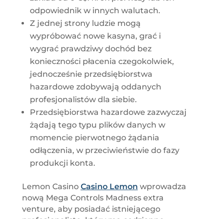
odpowiednik w innych walutach.
Z jednej strony ludzie mogą
wypróbować nowe kasyna, grać i
wygrać prawdziwy dochód bez
konieczności płacenia czegokolwiek,
jednocześnie przedsiębiorstwa
hazardowe zdobywają oddanych
profesjonalistów dla siebie.
Przedsiębiorstwa hazardowe zazwyczaj
żądają tego typu plików danych w
momencie pierwotnego żądania
odłączenia, w przeciwieństwie do fazy
produkcji konta.
Lemon Casino
Casino Lemon
wprowadza
nową Mega Controls Madness extra
venture, aby posiadać istniejącego