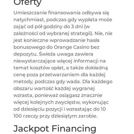
Oferty
Umieszczanie finansowania odbywa się
natychmiast, podczas gdy wypłata może
zająć od pół godziny do 3 dni (w
zależności od wybranej strategii). Nie, nie
jest konieczne wprowadzanie hasła
bonusowego do Orange Casino bez
depozytu. Świeża uwaga zawiera
niewystarczające więcej informacji na
temat kosztów opłat, a także dokładną
cenę poza przetwarzaniem dla każdej
metody, podczas gdy wada. Dla każdego
obszaru wartość każdej wygranej
wzrasta, ponieważ osiągasz znacznie
więcej kolejnych zwycięstw, wykonując
od dziesięciu pozycji i wzrastając do 10
100 rzeczy przy dziesiątym zarobie.
Jackpot Financing