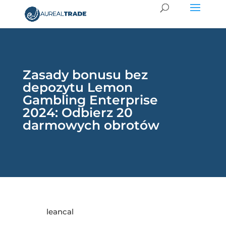
Zasady bonusu bez
depozytu Lemon
Gambling Enterprise
2024: Odbierz 20
darmowych obrotów
leancal