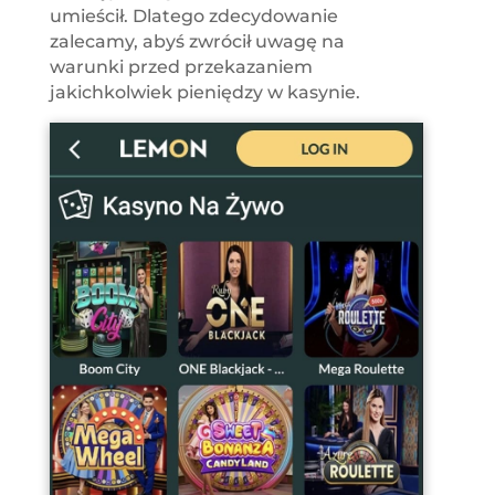
umieścił. Dlatego zdecydowanie
zalecamy, abyś zwrócił uwagę na
warunki przed przekazaniem
jakichkolwiek pieniędzy w kasynie.