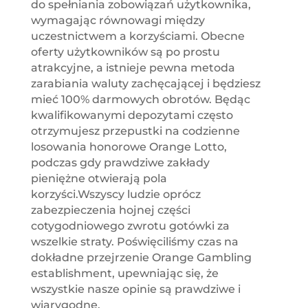
do spełniania zobowiązań użytkownika,
wymagając równowagi między
uczestnictwem a korzyściami. Obecne
oferty użytkowników są po prostu
atrakcyjne, a istnieje pewna metoda
zarabiania waluty zachęcającej i będziesz
mieć 100% darmowych obrotów. Będąc
kwalifikowanymi depozytami często
otrzymujesz przepustki na codzienne
losowania honorowe Orange Lotto,
podczas gdy prawdziwe zakłady
pieniężne otwierają pola
korzyści.Wszyscy ludzie oprócz
zabezpieczenia hojnej części
cotygodniowego zwrotu gotówki za
wszelkie straty. Poświęciliśmy czas na
dokładne przejrzenie Orange Gambling
establishment, upewniając się, że
wszystkie nasze opinie są prawdziwe i
wiarygodne.