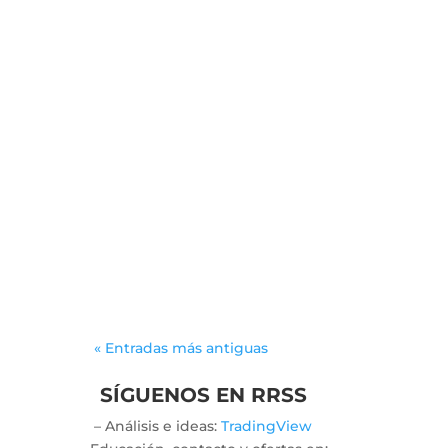
leancal
La simplicité des
opérations financières
représentent un
élément crucial pour de
nombreux joueurs. Pour
ceux qui cherchent à
maximiser leur...
« Entradas más antiguas
SÍGUENOS EN RRSS
– Análisis e ideas:
TradingView