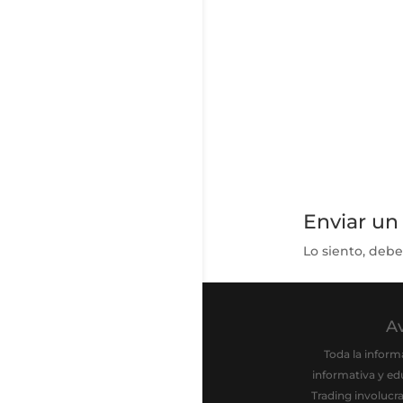
Enviar un
Lo siento, debe
Av
Toda la inform
informativa y ed
Trading involucr