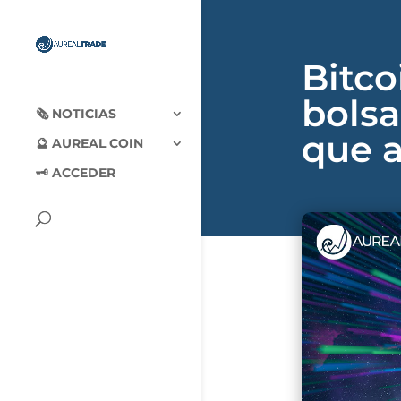
Bitco
bolsa
🗞‍️ NOTICIAS
que a
🔮 AUREAL COIN
🗝 ACCEDER