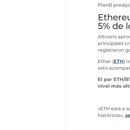
PlanB predijo
Ethere
5% de l
Altcoins apro
principales c
registraron g
Ether (
ETH
) 
esto acompañ
El par ETH/B
nivel más al
«ETH está a 
históricos»,
s