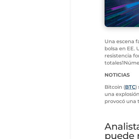
Una escena f
bolsa en EE. 
resistencia f
totales1Núme
NOTICIAS
Bitcoin (
BTC
)
una explosión
provocó una t
Analist
puede 