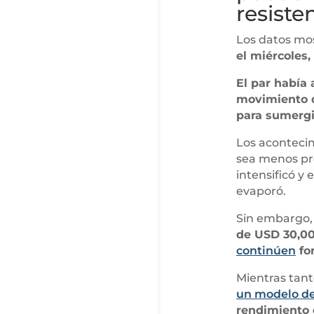
resiste
Los datos mo
el miércoles,
El par había 
movimiento d
para sumergi
Los acontecim
sea menos pro
intensificó y 
evaporó.
Sin embargo
de USD 30,0
continúen
fo
Mientras tant
un modelo de 
rendimiento 