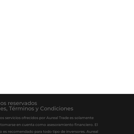
hos reservados
ies
,
Términos y Condiciones
os servicios ofrecidos por Aureal Trade es solamente
 tomarse en cuenta como asesoramiento financiero. El
 no es recomendado para todo tipo de inversores. Aureal