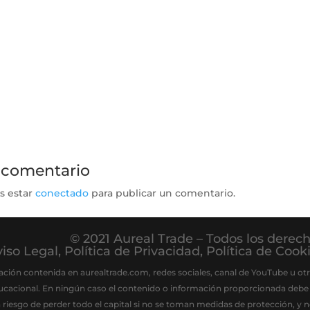
 comentario
s estar
conectado
para publicar un comentario.
© 2021 Aureal Trade – Todos los derec
iso Legal
,
Política de Privacidad
,
Política de Cook
ación contenida en aurealtrade.com, redes sociales, canal de YouTube u otr
ucacional. En ningún caso el contenido o información proporcionada debe
a riesgo de perder todo el capital si no se toman medidas de protección, y