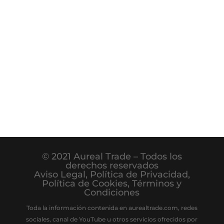
© 2021 Aureal Trade – Todos los
derechos reservados
Aviso Legal
,
Política de Privacidad
,
Política de Cookies
,
Términos y
Condiciones
Toda la información contenida en aurealtrade.com, redes
sociales, canal de YouTube u otros servicios ofrecidos por