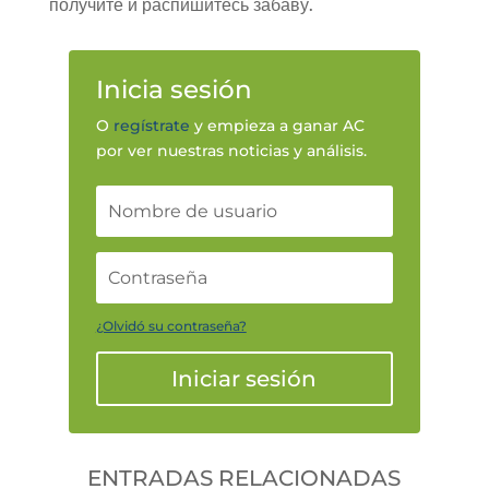
получите и распишитесь забаву.
Inicia sesión
O
regístrate
y empieza a ganar AC
por ver nuestras noticias y análisis.
¿Olvidó su contraseña?
Iniciar sesión
ENTRADAS RELACIONADAS