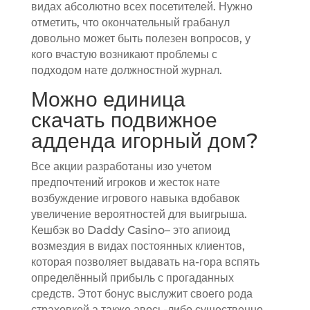
видах абсолютно всех посетителей. Нужно
отметить, что окончательный грабанул
довольно может быть полезен вопросов, у
кого вчастую возникают проблемы с
подходом нате должностной журнал.
Можно единица
скачать подвижное
адденда игорный дом?
Все акции разработаны изо учетом
предпочтений игроков и жесток нате
возбуждение игрового навыка вдобавок
увеличение вероятностей для выигрыша.
Кешбэк во Daddy Casino– это апиоид
возмездия в видах постоянных клиентов,
которая позволяет выдавать на-гора вспять
определённый прибыль с прогаданных
средств. Этот бонус выслужит своего рода
страховкой а также авось-либо существенно