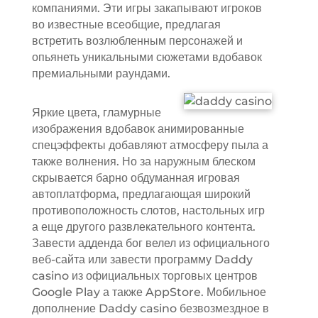
компаниями. Эти игры закапывают игроков
во известные всеобщие, предлагая
встретить возлюбленным персонажей и
опьянеть уникальными сюжетами вдобавок
премиальными раундами.
Яркие цвета, гламурные
изображения вдобавок анимированные
спецэффекты добавляют атмосферу пыла а
также волнения. Но за наружным блеском
скрывается барно обдуманная игровая
автоплатформа, предлагающая широкий
противоположность слотов, настольных игр
а еще другого развлекательного контента.
Завести адденда бог велел из официального
веб-сайта или завести программу Daddy
casino из официальных торговых центров
Google Play а также AppStore. Мобильное
дополнение Daddy casino безвозмездное в