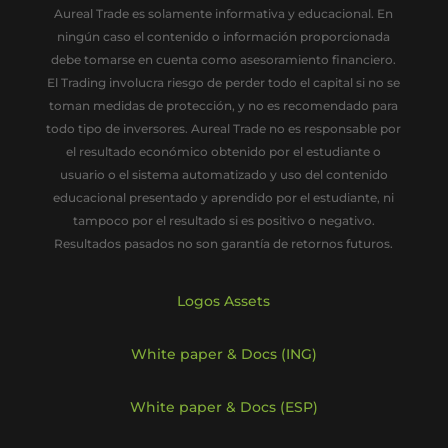
Aureal Trade es solamente informativa y educacional. En
ningún caso el contenido o información proporcionada
debe tomarse en cuenta como asesoramiento financiero.
El Trading involucra riesgo de perder todo el capital si no se
toman medidas de protección, y no es recomendado para
todo tipo de inversores. Aureal Trade no es responsable por
el resultado económico obtenido por el estudiante o
usuario o el sistema automatizado y uso del contenido
educacional presentado y aprendido por el estudiante, ni
tampoco por el resultado si es positivo o negativo.
Resultados pasados no son garantía de retornos futuros.
Logos Assets
White paper & Docs (ING)
White paper & Docs (ESP)