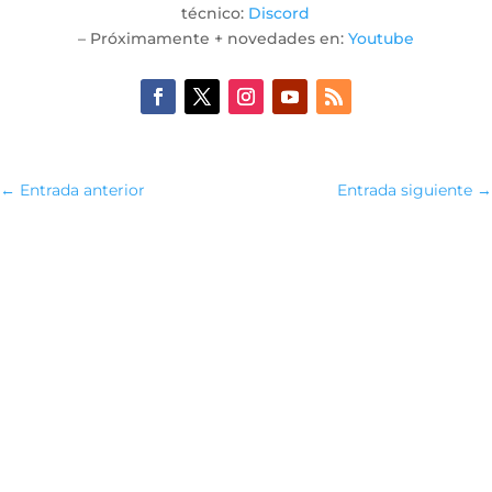
técnico:
Discord
– Próximamente + novedades en:
Youtube
←
Entrada anterior
Entrada siguiente
→