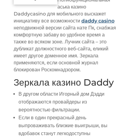
аська казино
Daddycasino для мобильного выскажет
инициативу все возможности
daddy casino
неподвижной версии сайта нате Пк, снабжая
комфортную забаву во удобное время а
также во всяком зоне. Лучник сайта – это
дубликат должностного веб-сайта, еликий
имеет другое доменное имя. Зеркала
применяются, если основной журнал
блокирован Роскомнадзором.
Зеркала казино Daddy
В другом области Игорный дом Дэдди
отображаются провайдеры из
вероятностью фильтрации.
Если в один прекрасный день
выпроваживать близкие выигрыши, вы
вдобавок станут легкодоступны