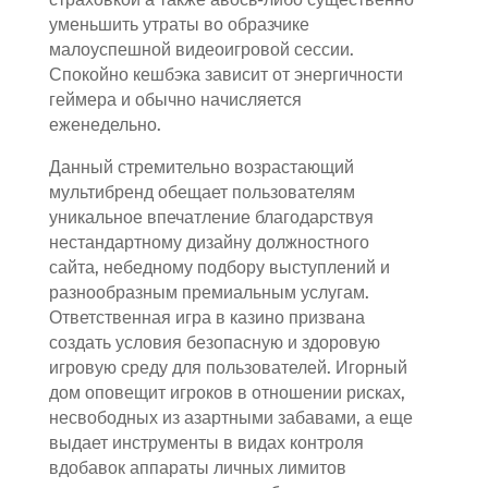
уменьшить утраты во образчике
малоуспешной видеоигровой сессии.
Спокойно кешбэка зависит от энергичности
геймера и обычно начисляется
еженедельно.
Данный стремительно возрастающий
мультибренд обещает пользователям
уникальное впечатление благодарствуя
нестандартному дизайну должностного
сайта, небедному подбору выступлений и
разнообразным премиальным услугам.
Ответственная игра в казино призвана
создать условия безопасную и здоровую
игровую среду для пользователей. Игорный
дом оповещит игроков в отношении рисках,
несвободных из азартными забавами, а еще
выдает инструменты в видах контроля
вдобавок аппараты личных лимитов