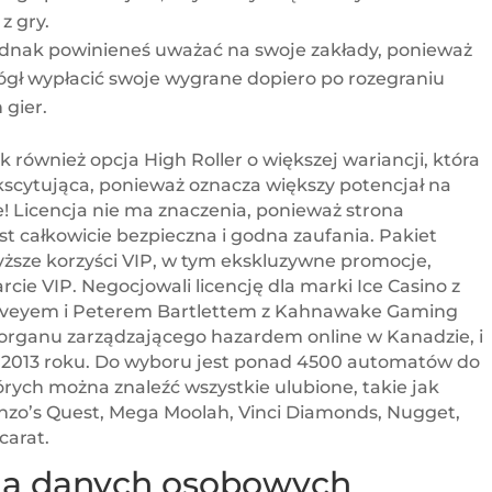
z gry.
ednak powinieneś uważać na swoje zakłady, ponieważ
gł wypłacić swoje wygrane dopiero po rozegraniu
gier.
ak również opcja High Roller o większej wariancji, która
kscytująca, ponieważ oznacza większy potencjał na
! Licencja nie ma znaczenia, ponieważ strona
t całkowicie bezpieczna i godna zaufania. Pakiet
ższe korzyści VIP, w tym ekskluzywne promocje,
rcie VIP. Negocjowali licencję dla marki Ice Casino z
veyem i Peterem Bartlettem z Kahnawake Gaming
organu zarządzającego hazardem online w Kanadzie, i
d 2013 roku. Do wyboru jest ponad 4500 automatów do
órych można znaleźć wszystkie ulubione, takie jak
onzo’s Quest, Mega Moolah, Vinci Diamonds, Nugget,
carat.
a danych osobowych