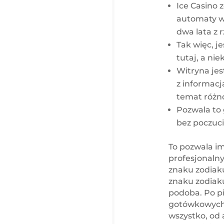
Ice Casino 
automaty wi
dwa lata z r
Tak więc, j
tutaj, a ni
Witryna je
z informacj
temat różno
Pozwala to
bez poczuci
To pozwala im
profesjonaln
znaku zodiaku
znaku zodiaku
podoba. Po p
gotówkowych 
wszystko, od 