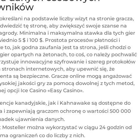
wników
określani na podstawie liczby wizyt na stronie gracza,
dwiedzić tę stronę, aby zwiększyć swoje szanse na
agrody. Minimalna i maksymalna stawka dla tych gier
ednio 5 $ i 100 $. Prostota procesów płatności i
e to, jak godna zaufania jest ta strona, jeśli chodzi o
 gier opartych na żetonach, to coś, co należy pochwalić
zystuje innowacyjne szyfrowanie i szereg protokołów
 stronach internetowych, aby upewnić się, że
lienta są bezpieczne. Gracze online mogą angażować
ysokiej jakości gry za pomocą dowolnej z tych metod,
ej opcji Ice Casino «Easy Casino».
encje kanadyjskie, jak i Kahnawake są dostępne do
a i zapewniają graczom ochronę o wartości 500 000
adek ujawnienia danych.
 Mosteller można wykorzystać w ciągu 24 godzin od
 ma ograniczeń co do liczby z nich.