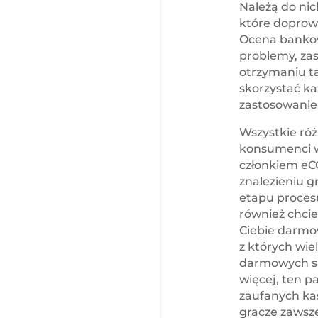
Należą do ni
które doprow
Ocena bankow
problemy, zas
otrzymaniu ta
skorzystać ka
zastosowanie
Wszystkie ró
konsumenci wi
członkiem eC
znalezieniu g
etapu proces
również chci
Ciebie darmo
z których wie
darmowych spi
więcej, ten pa
zaufanych kas
gracze zawsz