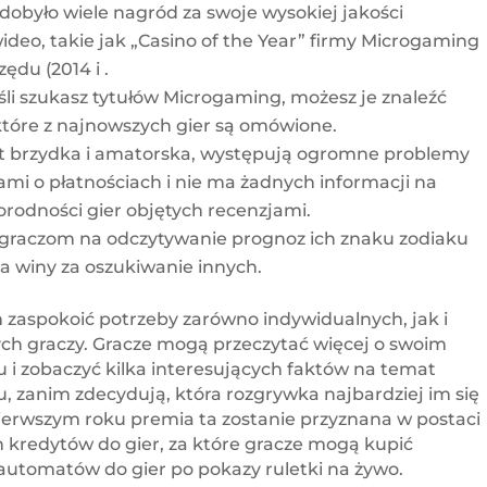
zdobyło wiele nagród za swoje wysokiej jakości
deo, takie jak „Casino of the Year” firmy Microgaming
zędu (2014 i .
eśli szukasz tytułów Microgaming, możesz je znaleźć
ektóre z najnowszych gier są omówione.
st brzydka i amatorska, występują ogromne problemy
ami o płatnościach i nie ma żadnych informacji na
rodności gier objętych recenzjami.
 graczom na odczytywanie prognoz ich znaku zodiaku
a winy za oszukiwanie innych.
 zaspokoić potrzeby zarówno indywidualnych, jak i
ych graczy. Gracze mogą przeczytać więcej o swoim
 i zobaczyć kilka interesujących faktów na temat
, zanim zdecydują, która rozgrywka najbardziej im się
ierwszym roku premia ta zostanie przyznana w postaci
kredytów do gier, za które gracze mogą kupić
automatów do gier po pokazy ruletki na żywo.