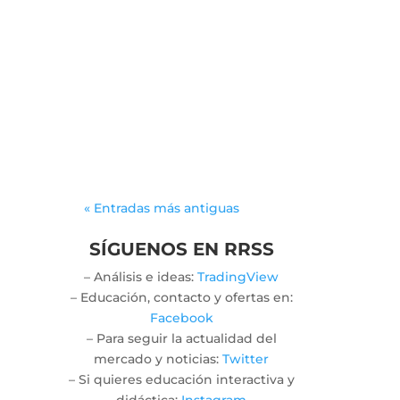
Gonzalodiforti
jlwtaaek
« Entradas más antiguas
SÍGUENOS EN RRSS
– Análisis e ideas:
TradingView
– Educación, contacto y ofertas en:
Facebook
– Para seguir la actualidad del
mercado y noticias:
Twitter
– Si quieres educación interactiva y